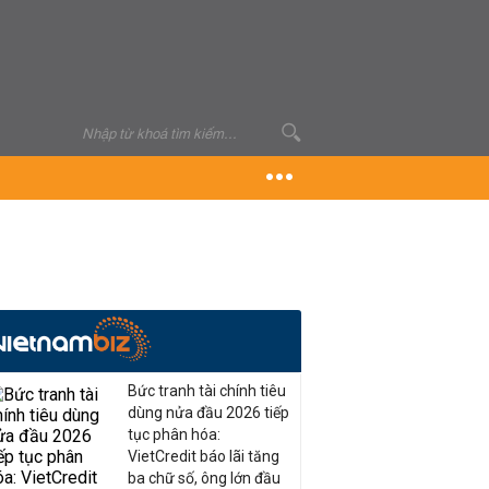
Bức tranh tài chính tiêu
dùng nửa đầu 2026 tiếp
tục phân hóa:
VietCredit báo lãi tăng
ba chữ số, ông lớn đầu