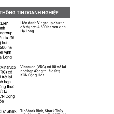
khoản
THÔNG TIN DOANH NGHIỆP
Quy hoạch 4 khu lấn
biển ở Phú Quốc
Liên danh Vingroup đầu tư
đô thị hơn 4.600 ha ven vịnh
Hạ Long
Một thương hiệu thời
trang Việt đóng cửa
sau 5 năm hoạt động,
thanh lý toàn bộ cửa
hàng
Vinaruco (VRG) có lãi trở lại
nhờ hợp đồng thuê đất tại
Dự án Sheraton Phú
KCN Cộng Hòa
Quốc bị buộc chấm dứt
hoạt động
Công ty 100 tỷ của
Huấn Hoa Hồng bỗng
Từ Shark Bình, Shark Thủy
dưng ‘biến mất’, một