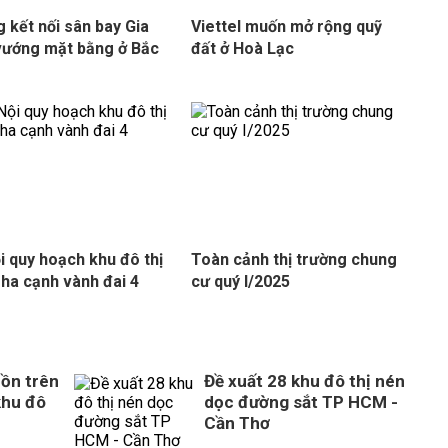
 kết nối sân bay Gia
Viettel muốn mở rộng quỹ
vướng mặt bằng ở Bắc
đất ở Hoà Lạc
i quy hoạch khu đô thị
Toàn cảnh thị trường chung
 ha cạnh vành đai 4
cư quý I/2025
ồn trên
Đề xuất 28 khu đô thị nén
khu đô
dọc đường sắt TP HCM -
Cần Thơ