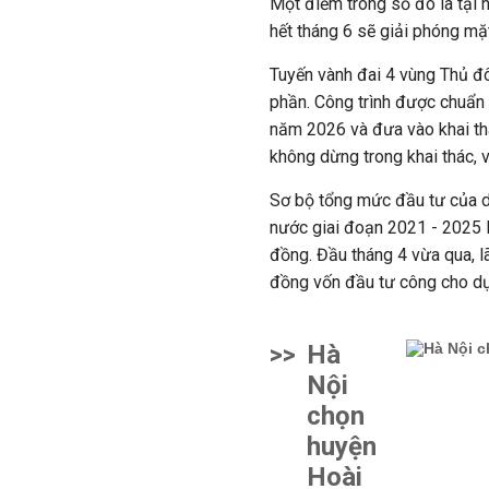
Một điểm trong số đó là tại
hết tháng 6 sẽ giải phóng mặ
Tuyến vành đai 4 vùng Thủ đô
phần. Công trình được chuẩn 
năm 2026 và đưa vào khai thá
không dừng trong khai thác, 
Sơ bộ tổng mức đầu tư của d
nước giai đoạn 2021 - 2025 l
đồng. Đầu tháng 4 vừa qua, l
đồng vốn đầu tư công cho dự
>>
Hà
Nội
chọn
huyện
Hoài