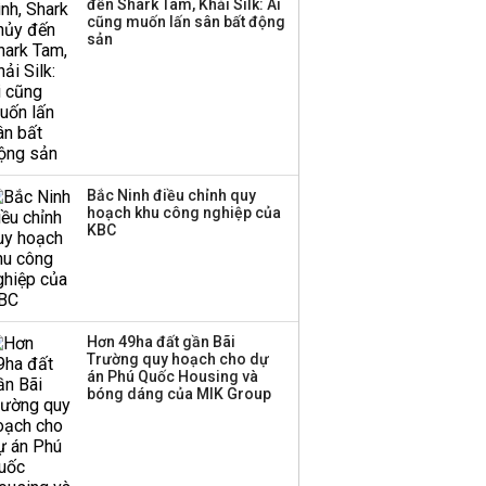
đến Shark Tam, Khải Silk: Ai
công ty khác đã giải thể
cũng muốn lấn sân bất động
sản
Bắc Ninh điều chỉnh quy
hoạch khu công nghiệp của
KBC
Hơn 49ha đất gần Bãi
Trường quy hoạch cho dự
án Phú Quốc Housing và
bóng dáng của MIK Group