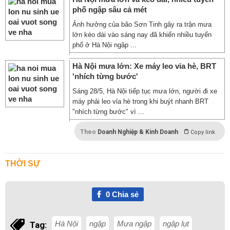
phố ngập sâu cả mét
Ảnh hưởng của bão Sơn Tinh gây ra trận mưa
lớn kéo dài vào sáng nay đã khiến nhiều tuyến
phố ở Hà Nội ngập ...
Hà Nội mưa lớn: Xe máy leo vỉa hè, BRT
'nhích từng bước'
Sáng 28/5, Hà Nội tiếp tục mưa lớn, người đi xe
máy phải leo vỉa hè trong khi buýt nhanh BRT
"nhích từng bước" vì ...
Theo
Doanh Nghiệp & Kinh Doanh
Copy link
THỜI SỰ
0
Chia sẻ
Hà Nội
ngập
Mưa ngập
ngập lụt
Tag: