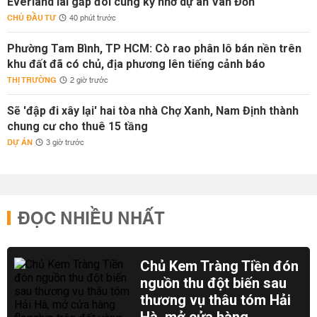
Everland lãi gấp đôi cùng kỳ nhờ dự án Vân Đồn
CHỦ ĐẦU TƯ
40 phút trước
Phường Tam Bình, TP HCM: Cò rao phân lô bán nền trên
khu đất đã có chủ, địa phương lên tiếng cảnh báo
THỊ TRƯỜNG
2 giờ trước
Sẽ 'đập đi xây lại' hai tòa nhà Chợ Xanh, Nam Định thành
chung cư cho thuê 15 tầng
DỰ ÁN
3 giờ trước
ĐỌC NHIỀU NHẤT
Chủ Kem Tràng Tiền đón
nguồn thu đột biến sau
thương vụ thâu tóm Hải