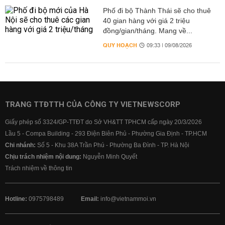
Phố đi bộ Thành Thái sẽ cho thuê
40 gian hàng với giá 2 triệu
đồng/gian/tháng. Mang về...
QUY HOẠCH
09:33 | 09/08/2026
TRANG TTĐTTH CỦA CÔNG TY VIETNEWSCORP
Giấy phép số 3324/GP-TTĐT do Sở VH&TT TPHCM cấp ngày 20/3/2026
Lầu 5 - Compa Building - 293 Điện Biên Phủ - Phường Gia Định - TP.HCM
Chi nhánh:
Số 5 - Khu 38A Trần Phú - Phường Ba Đình - TP. Hà Nội
Chịu trách nhiệm nội dung:
Nguyễn Minh Quyết
Trách nhiệm về thông tin
Hotline:
0975798489
Email:
info@vietnammoi.vn