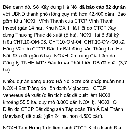
Bên cạnh đó, Sở Xây dựng Hà Nội
đã báo cáo 52 dự án
với UBND thành phố
(tổng quy mô hơn 42.400 căn). Bao
gồm Khu NOXH Vĩnh Thanh của CTCP Vĩnh Thanh
Invest (gần 14 ha), Khu NOXH Hà Hồi do CTCP Xây
dựng Thượng Phúc đề xuất (5 ha), NOXH tại ô đất ký
hiệu CHT.10-OM-03, CHT.10-OM-04, CHT.10-OM-O6 xã
Hồng Vân do CTCP Đầu tư Bất động sản Thắng Lợi Hà
Nội đề xuất (gần 6 ha), NOXH tập trung Gia Lâm do
Công ty TNHH MTV Đầu tư và Phát triển DB đề xuất (3,7
ha)...
Nhiều dự án đang được Hà Nội xem xét chấp thuận như
NOXH Bát Tràng do liên danh Viglacera - CTCP
Venereus đề xuất (diện tích đất đề xuất làm NOXH
khoảng 55,5 ha, quy mô 8.000 căn NOXH), NOXH Ô
Diên do CTCP Bất động sản Tập đoàn Tân Á Đại Thành
(Meyland) đề xuất (gần 24 ha, hơn 4.500 căn).
NOXH Tam Hưng 1 do liên danh CTCP Kinh doanh Địa