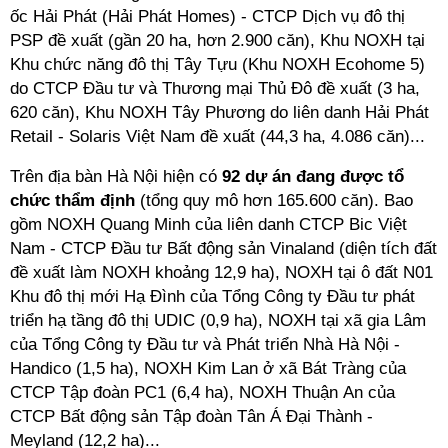
ốc Hải Phát (Hải Phát Homes) - CTCP Dịch vụ đô thị
PSP đề xuất (gần 20 ha, hơn 2.900 căn), Khu NOXH tại
Khu chức năng đô thị Tây Tựu (Khu NOXH Ecohome 5)
do CTCP Đầu tư và Thương mại Thủ Đô đề xuất (3 ha,
620 căn), Khu NOXH Tây Phương do liên danh Hải Phát
Retail - Solaris Việt Nam đề xuất (44,3 ha, 4.086 căn)...
Trên địa bàn Hà Nội hiện có
92 dự án đang được tổ
chức thẩm định
(tổng quy mô hơn 165.600 căn). Bao
gồm NOXH Quang Minh của liên danh CTCP Bic Việt
Nam - CTCP Đầu tư Bất động sản Vinaland (diện tích đất
đề xuất làm NOXH khoảng 12,9 ha), NOXH tại ô đất N01
Khu đô thị mới Hạ Đình của Tổng Công ty Đầu tư phát
triển hạ tầng đô thị UDIC (0,9 ha), NOXH tại xã gia Lâm
của Tổng Công ty Đầu tư và Phát triển Nhà Hà Nội -
Handico (1,5 ha), NOXH Kim Lan ở xã Bát Tràng của
CTCP Tập đoàn PC1 (6,4 ha), NOXH Thuận An của
CTCP Bất động sản Tập đoàn Tân Á Đại Thành -
Meyland (12,2 ha)...