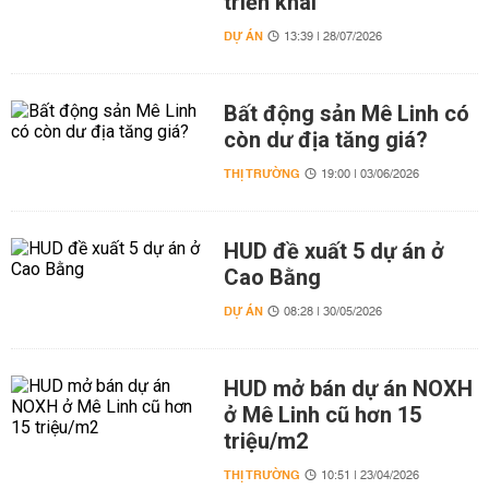
triển khai
DỰ ÁN
13:39 | 28/07/2026
Bất động sản Mê Linh có
còn dư địa tăng giá?
THỊ TRƯỜNG
19:00 | 03/06/2026
HUD đề xuất 5 dự án ở
Cao Bằng
DỰ ÁN
08:28 | 30/05/2026
HUD mở bán dự án NOXH
ở Mê Linh cũ hơn 15
triệu/m2
THỊ TRƯỜNG
10:51 | 23/04/2026