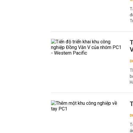
T
đ
T
T
V
D
T
b
H
T
D
T
á