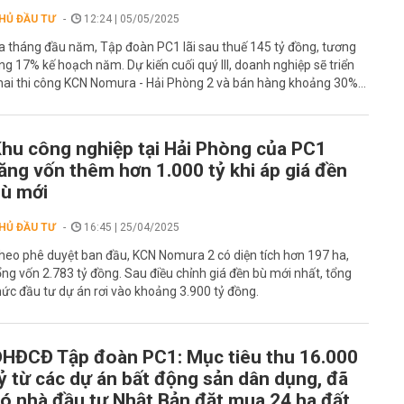
HỦ ĐẦU TƯ
12:24 | 05/05/2025
a tháng đầu năm, Tập đoàn PC1 lãi sau thuế 145 tỷ đồng, tương
ng 17% kế hoạch năm. Dự kiến cuối quý III, doanh nghiệp sẽ triển
hai thi công KCN Nomura - Hải Phòng 2 và bán hàng khoảng 30%...
hu công nghiệp tại Hải Phòng của PC1
ăng vốn thêm hơn 1.000 tỷ khi áp giá đền
ù mới
HỦ ĐẦU TƯ
16:45 | 25/04/2025
heo phê duyệt ban đầu, KCN Nomura 2 có diện tích hơn 197 ha,
ổng vốn 2.783 tỷ đồng. Sau điều chỉnh giá đền bù mới nhất, tổng
ức đầu tư dự án rơi vào khoảng 3.900 tỷ đồng.
HĐCĐ Tập đoàn PC1: Mục tiêu thu 16.000
ỷ từ các dự án bất động sản dân dụng, đã
ó nhà đầu tư Nhật Bản đặt mua 24 ha đất