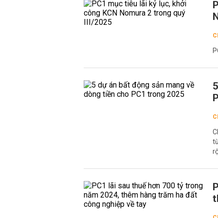
P
N
C
P
5
P
C
C
t
r
P
t
C