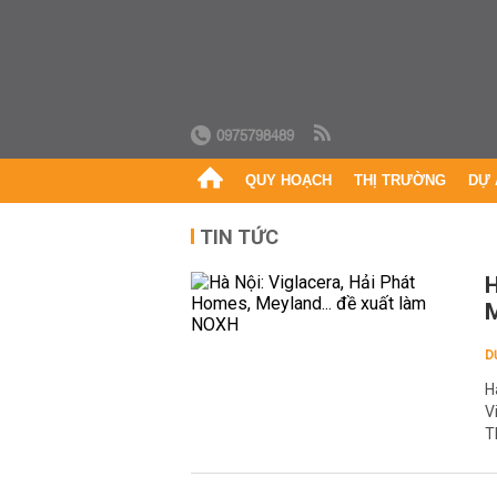
0975798489
QUY HOẠCH
THỊ TRƯỜNG
DỰ 
TIN TỨC
H
M
D
H
V
T