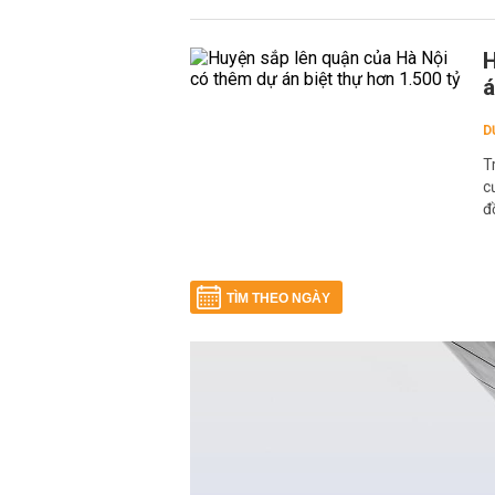
H
á
D
T
c
đ
TÌM THEO NGÀY