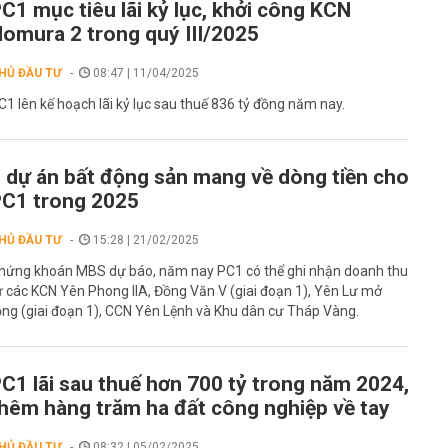
C1 mục tiêu lãi kỷ lục, khởi công KCN
omura 2 trong quý III/2025
HỦ ĐẦU TƯ
08:47 | 11/04/2025
C1 lên kế hoạch lãi kỷ lục sau thuế 836 tỷ đồng năm nay.
 dự án bất động sản mang về dòng tiền cho
C1 trong 2025
HỦ ĐẦU TƯ
15:28 | 21/02/2025
hứng khoán MBS dự báo, năm nay PC1 có thể ghi nhận doanh thu
ừ các KCN Yên Phong IIA, Đồng Văn V (giai đoạn 1), Yên Lư mở
ộng (giai đoạn 1), CCN Yên Lệnh và Khu dân cư Tháp Vàng.
C1 lãi sau thuế hơn 700 tỷ trong năm 2024,
hêm hàng trăm ha đất công nghiệp về tay
HỦ ĐẦU TƯ
08:32 | 05/02/2025