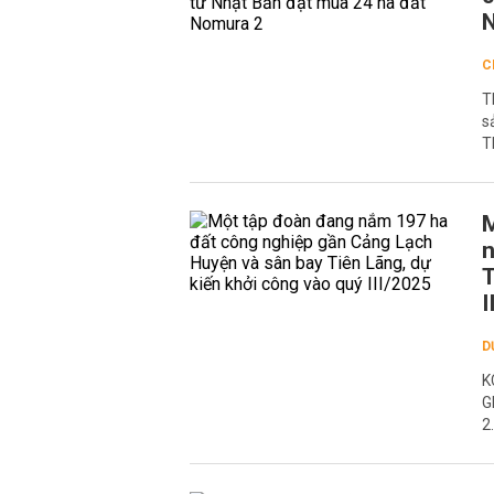
C
T
s
T
M
n
T
I
D
K
G
2