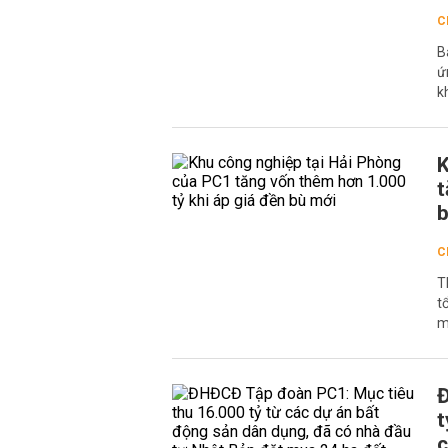
C
B
ứ
k
K
t
b
C
T
t
m
Đ
t
c