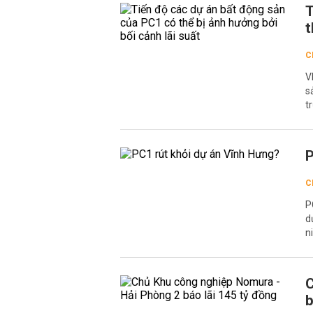
T
t
C
V
s
t
P
C
P
d
n
C
b