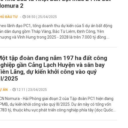
Nomura 2
HỦ ĐẦU TƯ
08:50 | 25/04/2025
heo lãnh đạo PC1, tổng doanh thu dự kiến của 5 dự án bất động
ản dân dụng gồm Tháp Vàng, Bắc Từ Liêm, Định Công, Yên
hượng và Vĩnh Hưng trong 2025 - 2028 là trên 7.000 tỷ đồng....
ột tập đoàn đang nắm 197 ha đất công
ghiệp gần Cảng Lạch Huyện và sân bay
iên Lãng, dự kiến khởi công vào quý
II/2025
Ự ÁN
12:11 | 23/04/2025
CN Nomura - Hải Phòng giai đoạn 2 của Tập đoàn PC1 hiện đang
PMB, dự kiến khởi công vào quý III/2025. Dự án này có tổng vốn
.783 tỷ, thuộc khu vực phát triển công nghiệp phía tây (dọc Quốc...