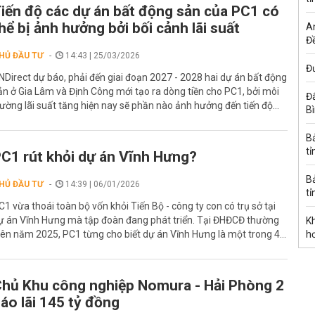
iến độ các dự án bất động sản của PC1 có
hể bị ảnh hưởng bởi bối cảnh lãi suất
A
Đề
HỦ ĐẦU TƯ
14:43 | 25/03/2026
Đư
NDirect dự báo, phải đến giai đoạn 2027 - 2028 hai dự án bất động
ản ở Gia Lâm và Định Công mới tạo ra dòng tiền cho PC1, bởi môi
Đấ
rường lãi suất tăng hiện nay sẽ phần nào ảnh hưởng đến tiến độ...
B
B
tỉ
C1 rút khỏi dự án Vĩnh Hưng?
B
HỦ ĐẦU TƯ
14:39 | 06/01/2026
tỉ
C1 vừa thoái toàn bộ vốn khỏi Tiến Bộ - công ty con có trụ sở tại
ự án Vĩnh Hưng mà tập đoàn đang phát triển. Tại ĐHĐCĐ thường
K
iên năm 2025, PC1 từng cho biết dự án Vĩnh Hưng là một trong 4...
h
hủ Khu công nghiệp Nomura - Hải Phòng 2
áo lãi 145 tỷ đồng