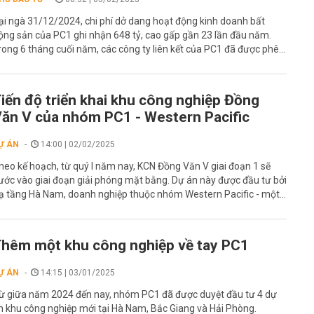
ại ngà 31/12/2024, chi phí dở dang hoạt động kinh doanh bất
ộng sản của PC1 ghi nhận 648 tỷ, cao gấp gần 23 lần đầu năm.
rong 6 tháng cuối năm, các công ty liên kết của PC1 đã được phê...
iến độ triển khai khu công nghiệp Đồng
ăn V của nhóm PC1 - Western Pacific
Ự ÁN
14:00 | 02/02/2025
heo kế hoạch, từ quý I năm nay, KCN Đồng Văn V giai đoạn 1 sẽ
ước vào giai đoạn giải phóng mặt bằng. Dự án này được đầu tư bởi
ạ tầng Hà Nam, doanh nghiệp thuộc nhóm Western Pacific - một...
hêm một khu công nghiệp về tay PC1
Ự ÁN
14:15 | 03/01/2025
ừ giữa năm 2024 đến nay, nhóm PC1 đã được duyệt đầu tư 4 dự
n khu công nghiệp mới tại Hà Nam, Bắc Giang và Hải Phòng.