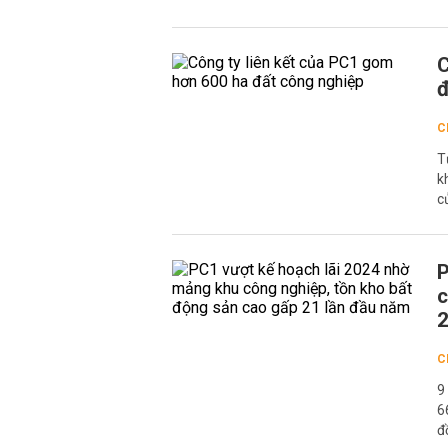
C
đ
C
T
k
c
P
c
2
C
9
6
đ