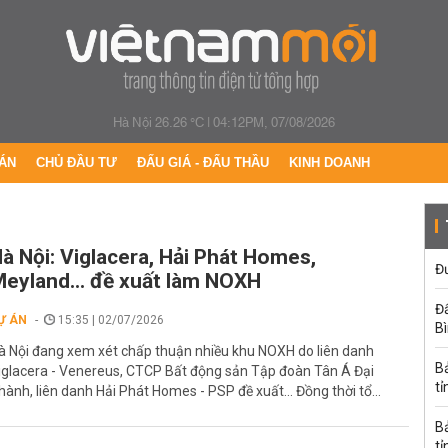
Hà Nội 26.26 °C
|
04:12PM, 07/08/2026
ÁN
CHỦ ĐẦU TƯ
ĐẤU GIÁ - ĐẤU THẦU
KINH DOANH
à Nội: Viglacera, Hải Phát Homes,
Đư
eyland... đề xuất làm NOXH
Đấ
Ự ÁN
15:35 | 02/07/2026
B
à Nội đang xem xét chấp thuận nhiều khu NOXH do liên danh
B
iglacera - Venereus, CTCP Bất động sản Tập đoàn Tân Á Đại
tỉ
hành, liên danh Hải Phát Homes - PSP đề xuất... Đồng thời tổ...
B
tỉ