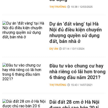
THỊ TRƯỜNG
10:38 | 12/03/2025
Dự án 'đất vàng' tại Hà
Nội đủ điều kiện chuyển
nhượng quyền sử dụng
đất, bán nhà ở
DỰ ÁN
07:14 | 13/11/2024
Đầu tư vào chung cư hay
nhà riêng có lãi hơn trong
6 tháng đầu năm 2021?
THỊ TRƯỜNG
15:43 | 14/07/2021
Dải đất 28 cm ở Hà Nội
được chủ rao bán 20 tỉ