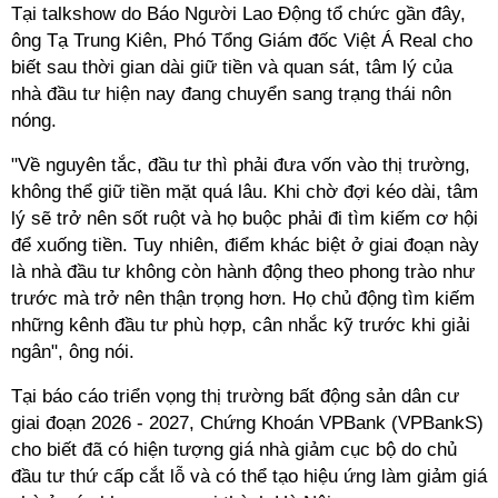
Tại talkshow do Báo Người Lao Động tổ chức gần đây,
ông Tạ Trung Kiên, Phó Tổng Giám đốc Việt Á Real cho
biết sau thời gian dài giữ tiền và quan sát, tâm lý của
nhà đầu tư hiện nay đang chuyển sang trạng thái nôn
nóng.
"Về nguyên tắc, đầu tư thì phải đưa vốn vào thị trường,
không thể giữ tiền mặt quá lâu. Khi chờ đợi kéo dài, tâm
lý sẽ trở nên sốt ruột và họ buộc phải đi tìm kiếm cơ hội
để xuống tiền. Tuy nhiên, điểm khác biệt ở giai đoạn này
là nhà đầu tư không còn hành động theo phong trào như
trước mà trở nên thận trọng hơn. Họ chủ động tìm kiếm
những kênh đầu tư phù hợp, cân nhắc kỹ trước khi giải
ngân", ông nói.
Tại báo cáo triển vọng thị trường bất động sản dân cư
giai đoạn 2026 - 2027, Chứng Khoán VPBank (VPBankS)
cho biết đã có hiện tượng giá nhà giảm cục bộ do chủ
đầu tư thứ cấp cắt lỗ và có thể tạo hiệu ứng làm giảm giá