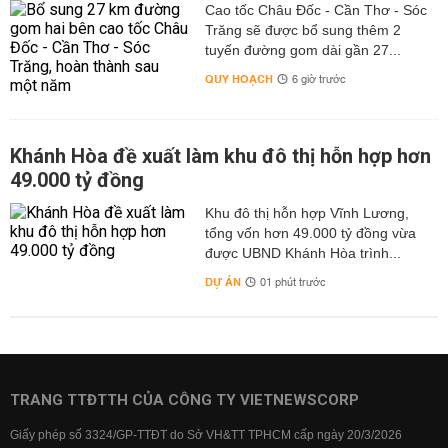
Cao tốc Châu Đốc - Cần Thơ - Sóc
Trăng sẽ được bổ sung thêm 2
tuyến đường gom dài gần 27...
QUY HOẠCH
6 giờ trước
Khánh Hòa đề xuất làm khu đô thị hỗn hợp hơn
49.000 tỷ đồng
Khu đô thị hỗn hợp Vĩnh Lương,
tổng vốn hơn 49.000 tỷ đồng vừa
được UBND Khánh Hòa trình...
DỰ ÁN
01 phút trước
TRANG TTĐTTH CỦA CÔNG TY VIETNEWSCORP
Giấy phép số 3324/GP-TTĐT do Sở VH&TT TPHCM cấp ngày 20/3/2026