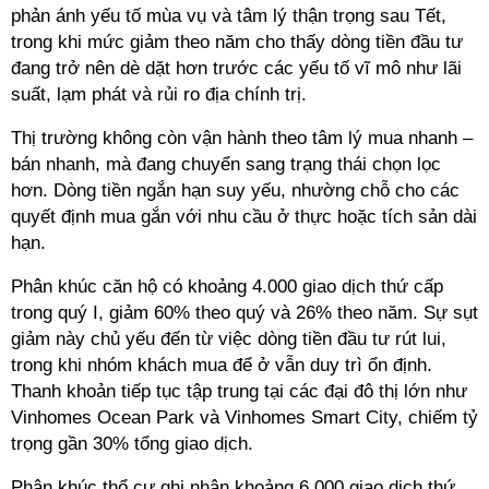
phản ánh yếu tố mùa vụ và tâm lý thận trọng sau Tết,
trong khi mức giảm theo năm cho thấy dòng tiền đầu tư
đang trở nên dè dặt hơn trước các yếu tố vĩ mô như lãi
suất, lạm phát và rủi ro địa chính trị.
Thị trường không còn vận hành theo tâm lý mua nhanh –
bán nhanh, mà đang chuyển sang trạng thái chọn lọc
hơn. Dòng tiền ngắn hạn suy yếu, nhường chỗ cho các
quyết định mua gắn với nhu cầu ở thực hoặc tích sản dài
hạn.
Phân khúc căn hộ có khoảng 4.000 giao dịch thứ cấp
trong quý I, giảm 60% theo quý và 26% theo năm. Sự sụt
giảm này chủ yếu đến từ việc dòng tiền đầu tư rút lui,
trong khi nhóm khách mua để ở vẫn duy trì ổn định.
Thanh khoản tiếp tục tập trung tại các đại đô thị lớn như
Vinhomes Ocean Park và Vinhomes Smart City, chiếm tỷ
trọng gần 30% tổng giao dịch.
Phân khúc thổ cư ghi nhận khoảng 6.000 giao dịch thứ