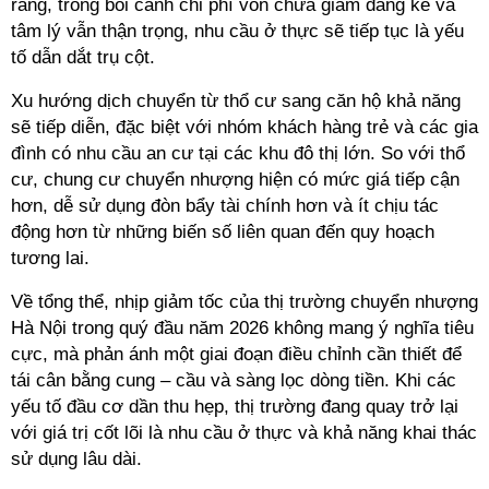
rằng, trong bối cảnh chi phí vốn chưa giảm đáng kể và
tâm lý vẫn thận trọng,
nhu cầu ở thực
sẽ tiếp tục là yếu
tố dẫn dắt trụ cột.
Xu hướng dịch chuyển từ thổ cư sang căn hộ khả năng
sẽ tiếp diễn, đặc biệt với nhóm khách hàng trẻ và các gia
đình có nhu cầu an cư tại các khu đô thị lớn. So với thổ
cư, chung cư chuyển nhượng hiện có mức giá tiếp cận
hơn, dễ sử dụng đòn bẩy tài chính hơn và ít chịu tác
động hơn từ những biến số liên quan đến quy hoạch
tương lai.
Về tổng thể, nhịp giảm tốc của thị trường chuyển nhượng
Hà Nội trong quý đầu năm 2026 không mang ý nghĩa tiêu
cực, mà phản ánh một giai đoạn điều chỉnh cần thiết để
tái cân bằng cung – cầu và sàng lọc dòng tiền. Khi các
yếu tố đầu cơ dần thu hẹp, thị trường đang quay trở lại
với giá trị cốt lõi là nhu cầu ở thực và khả năng khai thác
sử dụng lâu dài.