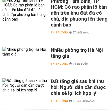
Phường Tam Bình, TP
HCM: Cò rao phân lô bán
nền trên khu đất đã có
chủ, địa phương lên tiếng
cảnh báo
THỊ TRƯỜNG
37 phút trước
Nhiều phòng trọ Hà Nội
tăng giá
THỊ TRƯỜNG
14 giờ trước
Đất tăng giá sau khi thu
hồi: Người dân cần được
chia sẻ lợi ích hợp lý
THỊ TRƯỜNG
11:23 | 08/08/2026