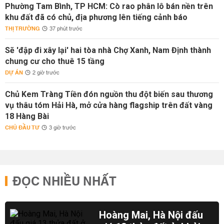
Phường Tam Bình, TP HCM: Cò rao phân lô bán nền trên
khu đất đã có chủ, địa phương lên tiếng cảnh báo
THỊ TRƯỜNG
37 phút trước
Sẽ 'đập đi xây lại' hai tòa nhà Chợ Xanh, Nam Định thành
chung cư cho thuê 15 tầng
DỰ ÁN
2 giờ trước
Chủ Kem Tràng Tiền đón nguồn thu đột biến sau thương
vụ thâu tóm Hải Hà, mở cửa hàng flagship trên đất vàng
18 Hàng Bài
CHỦ ĐẦU TƯ
3 giờ trước
ĐỌC NHIỀU NHẤT
Hoàng Mai, Hà Nội đấu