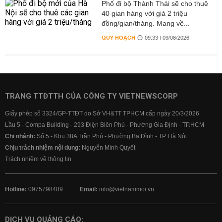
Phố đi bộ Thành Thái sẽ cho thuê
40 gian hàng với giá 2 triệu
đồng/gian/tháng. Mang về...
QUY HOẠCH
09:33 | 09/08/2026
TRANG TTĐTTH CỦA CÔNG TY VIETNEWSCORP
Giấy phép số 3324/GP-TTĐT do Sở VH&TT TPHCM cấp ngày 20/3/2026
Lầu 5 - Compa Building - 293 Điện Biên Phủ - Phường Gia Định - TP.HCM
Chi nhánh:
Số 5 - Khu 38A Trần Phú - Phường Ba Đình - TP. Hà Nội
Chịu trách nhiệm nội dung:
Nguyễn Minh Quyết
Trách nhiệm về thông tin
Hotline:
0975798489
Email:
info@vietnammoi.vn
DỊCH VỤ QUẢNG CÁO: