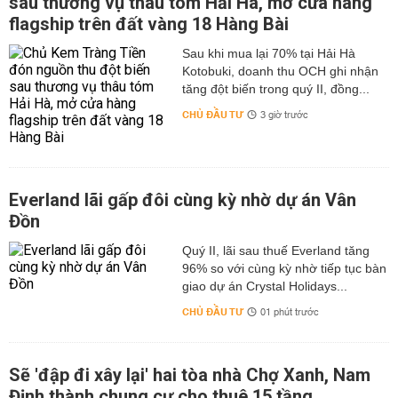
sau thương vụ thâu tóm Hải Hà, mở cửa hàng
flagship trên đất vàng 18 Hàng Bài
Sau khi mua lại 70% tại Hải Hà
Kotobuki, doanh thu OCH ghi nhận
tăng đột biến trong quý II, đồng...
CHỦ ĐẦU TƯ
3 giờ trước
Everland lãi gấp đôi cùng kỳ nhờ dự án Vân
Đồn
Quý II, lãi sau thuế Everland tăng
96% so với cùng kỳ nhờ tiếp tục bàn
giao dự án Crystal Holidays...
CHỦ ĐẦU TƯ
01 phút trước
Sẽ 'đập đi xây lại' hai tòa nhà Chợ Xanh, Nam
Định thành chung cư cho thuê 15 tầng