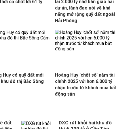
thời cơ chốt lời 61 tỷ
lãi 2.000 tỷ nhờ bàn giao hai
dự án, lãnh đạo nói về khả
năng mở rộng quỹ đất ngoài
Hải Phòng
 Huy có quỹ đất mới
Hoàng Huy 'chốt sổ' năm tài
 khu đô thị Bắc Sông
chính 2025 với hơn 6.000 tỷ
nhận trước từ khách mua bất
động sản
ê đất
DXG rút khỏi hai khu đô
à liền
thị 6.200 tỷ ở Cần Thơ,