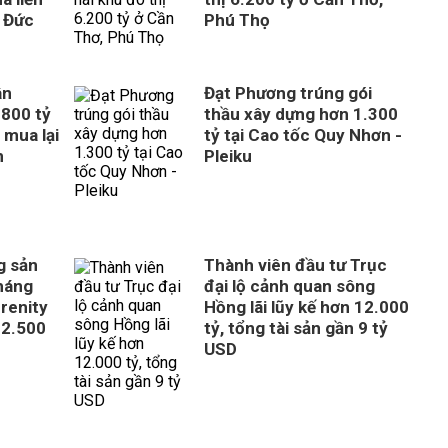
 Đức
Phú Thọ
ân
Đạt Phương trúng gói
800 tỷ
thầu xây dựng hơn 1.300
 mua lại
tỷ tại Cao tốc Quy Nhơn -
n
Pleiku
g sản
Thành viên đầu tư Trục
tháng
đại lộ cảnh quan sông
erenity
Hồng lãi lũy kế hơn 12.000
 2.500
tỷ, tổng tài sản gần 9 tỷ
USD