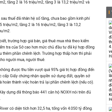
/m2, tầng 2 là 16 triệu/m2, tầng 3 là 13,2 triệu/m2 và
n sau thuế đã nhân hệ số tầng, chưa bao gồm kinh phí
5 triệu/m2, tầng 2 là 16 triệu/m2, tầng 3 là 13,2
iệu/m2.
ết, trường hợp giá bán, giá thuê mua nhà theo kiểm
kiểm tra của Sở cao hơn mức chủ đầu tư đã ký hợp đồng
u thêm phần chênh lệch. Trường hợp thấp hơn thì phải
 cho người mua, người thuê.
hông được thu tiền vượt quá 95% giá trị hợp đồng đến
c cấp Giấy chứng nhận quyền sử dụng đất, quyền sở
à hoàn thành việc hoàn trả lại phần chênh lệch (nếu có).
Xây dựng đã thông báo 441 căn hộ NOXH nói trên đủ
.
iver có diện tích hơn 32,5 ha, tổng vốn 4.050 tỷ đồng.