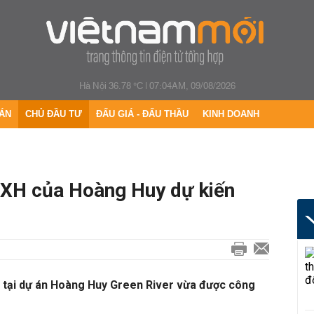
Hà Nội 36.78 °C
|
07:04AM, 09/08/2026
ÁN
CHỦ ĐẦU TƯ
ĐẤU GIÁ - ĐẤU THẦU
KINH DOANH
OXH của Hoàng Huy dự kiến
 tại dự án Hoàng Huy Green River vừa được công