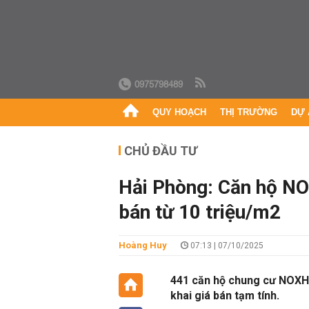
0975798489
QUY HOẠCH
THỊ TRƯỜNG
DỰ 
CHỦ ĐẦU TƯ
Hải Phòng: Căn hộ N
bán từ 10 triệu/m2
Hoàng Huy
07:13 | 07/10/2025
441 căn hộ chung cư NOXH
khai giá bán tạm tính.