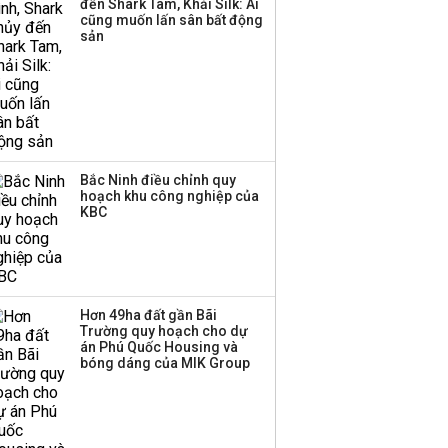
đến Shark Tam, Khải Silk: Ai
Bảng giá vàng hôm nay
cũng muốn lấn sân bất động
9/8 vàng SJC và nhẫn
sản
tròn leo dốc, nữ trang
tăng tới 6 triệu
đồng/lượng
Bắc Ninh điều chỉnh quy
hoạch khu công nghiệp của
KBC
Hơn 49ha đất gần Bãi
Trường quy hoạch cho dự
án Phú Quốc Housing và
bóng dáng của MIK Group