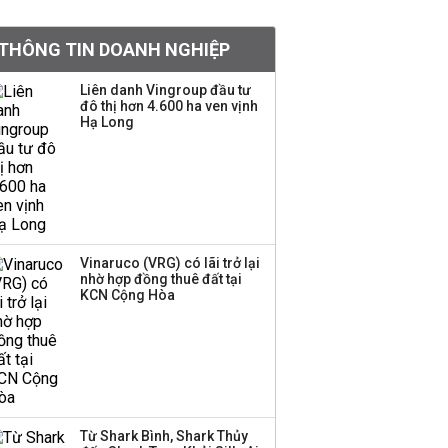
chấm dứt chuỗi bán
ròng 14 quý
THÔNG TIN DOANH NGHIỆP
Thanh tra Chính phủ đề
nghị sớm cấp phép
Liên danh Vingroup đầu tư
đô thị hơn 4.600 ha ven vịnh
nhập khẩu, sản xuất
Hạ Long
vàng miếng cho doanh
nghiệp
Iran đòi Mỹ rút quân để
mở lại eo biển Hormuz
Vinaruco (VRG) có lãi trở lại
nhờ hợp đồng thuê đất tại
KCN Cộng Hòa
TOP 10 ngân hàng lãi
lớn nhất từ kinh doanh
ngoại hối nửa đầu năm
2026: Vietcombank
quán quân, ACB dẫn
đầu nhóm tư nhân
Từ Shark Bình, Shark Thủy