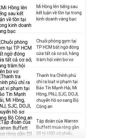
Mi Hồng lên tiếng sau
kết luận về tồn tại trong
kinh doanh vàng bạc
Chuỗi phòng gym tại
TP HCM bất ngờ đóng
cửa tất cả cơ sở, hàng
trăm hội viên bơ vơ
Thanh tra Chính phủ
chỉ ra loạt vi phạm tại
Bảo Tín Mạnh Hải, Mi
Hồng, PNJ, SJC, DOJI,
chuyển hồ sơ sang Bộ
Công an
Tập đoàn của Warren
Buffett mua ròng gần
20 tỷ USD cổ phiếu,