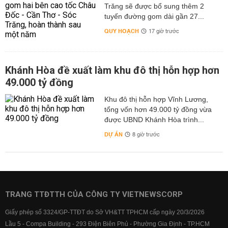
Trăng sẽ được bổ sung thêm 2
tuyến đường gom dài gần 27...
QUY HOẠCH
17 giờ trước
Khánh Hòa đề xuất làm khu đô thị hỗn hợp hơn
49.000 tỷ đồng
Khu đô thị hỗn hợp Vĩnh Lương,
tổng vốn hơn 49.000 tỷ đồng vừa
được UBND Khánh Hòa trình...
DỰ ÁN
8 giờ trước
TRANG TTĐTTH CỦA CÔNG TY VIETNEWSCORP
Giấy phép số 3324/GP-TTĐT do Sở VH&TT TPHCM cấp ngày 20/3/2026
Lầu 5 - Compa Building - 293 Điện Biên Phủ - Phường Gia Định - TP.HCM