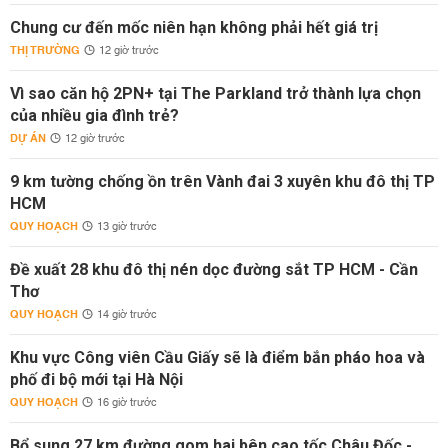
Chung cư đến mốc niên hạn không phải hết giá trị
THỊ TRƯỜNG
12 giờ trước
Vì sao căn hộ 2PN+ tại The Parkland trở thành lựa chọn
của nhiều gia đình trẻ?
DỰ ÁN
12 giờ trước
9 km tường chống ồn trên Vành đai 3 xuyên khu đô thị TP
HCM
QUY HOẠCH
13 giờ trước
Đề xuất 28 khu đô thị nén dọc đường sắt TP HCM - Cần
Thơ
QUY HOẠCH
14 giờ trước
Khu vực Công viên Cầu Giấy sẽ là điểm bắn pháo hoa và
phố đi bộ mới tại Hà Nội
QUY HOẠCH
16 giờ trước
Bổ sung 27 km đường gom hai bên cao tốc Châu Đốc -