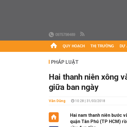
0975798489
QUY HOẠCH
THỊ TRƯỜNG
DỰ 
PHÁP LUẬT
Hai thanh niên xông 
giữa ban ngày
Văn Dũng
10:28 | 31/03/2018
Hai nam thanh niên bước v
quận Tân Phú (TP HCM) rồi