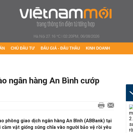
Hà Nội 27.16 °C
|
02:20PM, 06/08/2026
ÁN
CHỦ ĐẦU TƯ
ĐẤU GIÁ - ĐẤU THẦU
KINH DOANH
vào ngân hàng An Bình cướp
ào phòng giao dịch ngân hàng An Bình (ABBank) tại
 cầm vật giống súng chĩa vào người bảo vệ rồi yêu