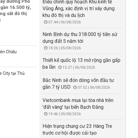
xây đường Phố
Điều chỉnh quy hoạch Khu kinh tế
gần 16.500 tỷ,
Vũng Áng, xác định vị trí xây dựng
ng sắt đô thị
khu đô thị và du lịch
g
07:44 | 06/08/2026
Ninh Bình dự thu 318.000 tỷ tiền sử
dụng đất 5 năm tới
18:26 | 05/08/2026
iên Chiểu
Thiết kế quốc lộ 13 mở rộng gần gấp
ba lần
15:27 | 06/08/2026
 City tại Thủ
Bắc Ninh sẽ đón dòng vốn đầu tư
gần 7 tỷ USD
07:52 | 06/08/2026
Vietcombank mua lại tòa nhà trên
'đất vàng' tại bến Bạch Đằng
19:46 | 05/08/2026
Hiện trạng chung cư 23 Hàng Tre
trước cơ hội được cải tạo