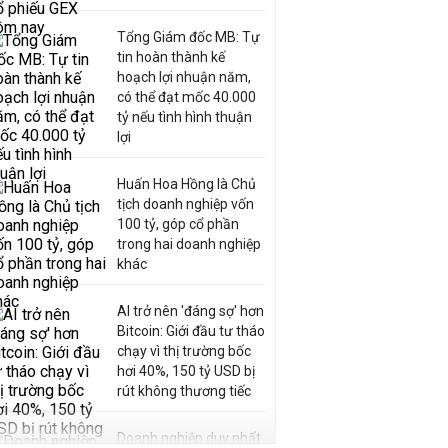
Tổng Giám đốc MB: Tự
tin hoàn thành kế
hoạch lợi nhuận năm,
có thể đạt mốc 40.000
tỷ nếu tình hình thuận
lợi
Huấn Hoa Hồng là Chủ
tịch doanh nghiệp vốn
100 tỷ, góp cổ phần
trong hai doanh nghiệp
khác
AI trở nên 'đáng sợ' hơn
Bitcoin: Giới đầu tư tháo
chạy vì thị trường bốc
hơi 40%, 150 tỷ USD bị
rút không thương tiếc
Doanh nghiệp duy nhất