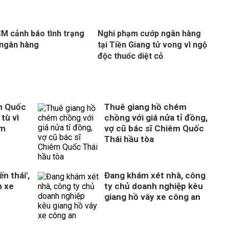
M cảnh báo tình trạng
Nghi phạm cướp ngân hàng
ngân hàng
tại Tiền Giang tử vong vì ngộ
độc thuốc diệt cỏ
m Quốc
Thuê giang hồ chém
tù vì
chồng với giá nửa tỉ đồng,
ém
vợ cũ bác sĩ Chiêm Quốc
Thái hầu tòa
n thái',
Đang khám xét nhà, công
n xe
ty chủ doanh nghiệp kêu
giang hồ vây xe công an