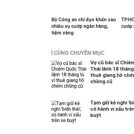
Bộ Công an chỉ đạo khẩn sau
TP.HC
nhiều vụ cướp ngân hàng,
cướp 
tiệm vàng
CÙNG CHUYÊN MỤC
Vợ cũ bác sĩ Chiê
Thái lãnh 18 tháng 
thuê giang hồ ch
chồng cũ
Tạm giữ kẻ nghi 'biế
có hành vi xấu trê
buýt