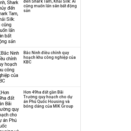
Thị trường thường
đến Shark Tam, Khải Silk: Ai
cũng muốn lấn sân bất động
‘phất lên’ trong tháng 8,
sản
nhóm ngành nào có
tiềm năng dẫn sóng?
Bắc Ninh điều chỉnh quy
hoạch khu công nghiệp của
KBC
Hơn 49ha đất gần Bãi
Trường quy hoạch cho dự
án Phú Quốc Housing và
bóng dáng của MIK Group