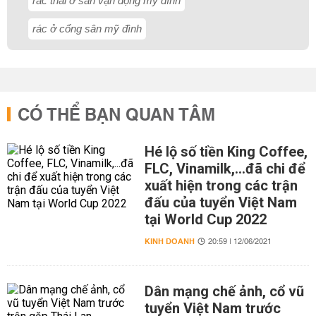
rác thải ở sân vận động mỹ đình
rác ở cổng sân mỹ đình
CÓ THỂ BẠN QUAN TÂM
Hé lộ số tiền King Coffee,
FLC, Vinamilk,...đã chi để
xuất hiện trong các trận
đấu của tuyển Việt Nam
tại World Cup 2022
KINH DOANH
20:59 | 12/06/2021
Dân mạng chế ảnh, cổ vũ
tuyển Việt Nam trước