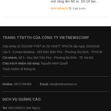
mở rộng lên 60 m, 10-14 làn...
QUY HOẠCH
3 giờ trước
TRANG TTĐTTH CỦA CÔNG TY VIETNEWSCORP
Giấy phép số 3324/GP-TTĐT do Sở VH&TT TPHCM cấp ngày 20/3/2026
Lầu 5 - Compa Building - 293 Điện Biên Phủ - Phường Gia Định - TP.HCM
Chi nhánh:
Số 5 - Khu 38A Trần Phú - Phường Ba Đình - TP. Hà Nội
Chịu trách nhiệm nội dung:
Nguyễn Minh Quyết
Trách nhiệm về thông tin
Hotline:
0975798489
Email:
info@vietnammoi.vn
DỊCH VỤ QUẢNG CÁO:
Tel:
0931589222 (Ms Ngọc)