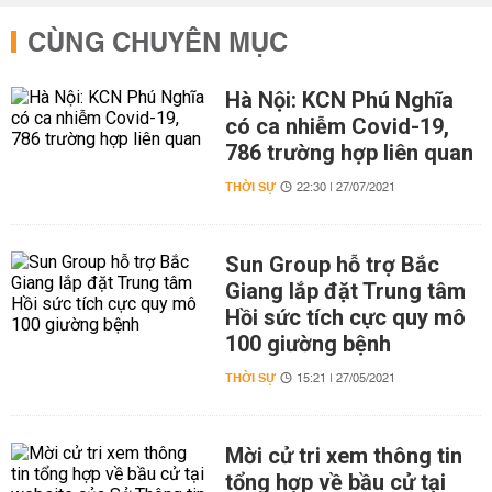
CÙNG CHUYÊN MỤC
Hà Nội: KCN Phú Nghĩa
có ca nhiễm Covid-19,
786 trường hợp liên quan
THỜI SỰ
22:30 | 27/07/2021
Sun Group hỗ trợ Bắc
Giang lắp đặt Trung tâm
Hồi sức tích cực quy mô
100 giường bệnh
THỜI SỰ
15:21 | 27/05/2021
Mời cử tri xem thông tin
tổng hợp về bầu cử tại