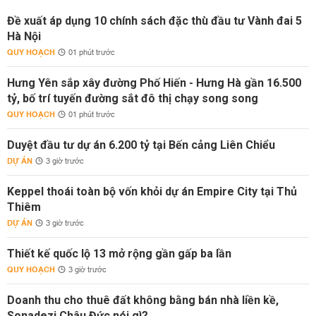
Đề xuất áp dụng 10 chính sách đặc thù đầu tư Vành đai 5
Hà Nội
QUY HOẠCH
01 phút trước
Hưng Yên sắp xây đường Phố Hiến - Hưng Hà gần 16.500
tỷ, bố trí tuyến đường sắt đô thị chạy song song
QUY HOẠCH
01 phút trước
Duyệt đầu tư dự án 6.200 tỷ tại Bến cảng Liên Chiểu
DỰ ÁN
3 giờ trước
Keppel thoái toàn bộ vốn khỏi dự án Empire City tại Thủ
Thiêm
DỰ ÁN
3 giờ trước
Thiết kế quốc lộ 13 mở rộng gần gấp ba lần
QUY HOẠCH
3 giờ trước
Doanh thu cho thuê đất không bằng bán nhà liền kề,
Sonadezi Châu Đức nói gì?