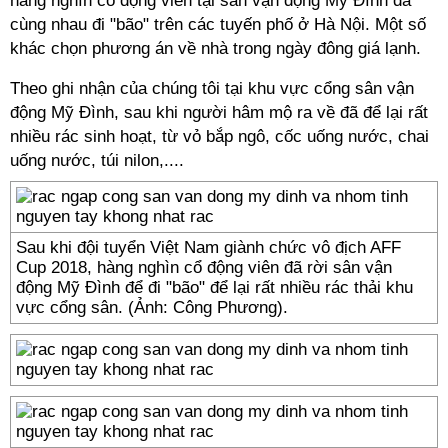
hàng nghìn cổ động viên tại sân vận động Mỹ Đình đã
cùng nhau đi "bão" trên các tuyến phố ở Hà Nội. Một số
khác chọn phương án về nhà trong ngày đông giá lạnh.
Theo ghi nhận của chúng tôi tại khu vực cổng sân vận
động Mỹ Đình, sau khi người hâm mộ ra về đã để lại rất
nhiều rác sinh hoạt, từ vỏ bắp ngô, cốc uống nước, chai
uống nước, túi nilon,....
Sau khi đội tuyển Việt Nam giành chức vô địch AFF
Cup 2018, hàng nghìn cổ động viên đã rời sân vận
động Mỹ Đình để đi "bão" để lại rất nhiều rác thải khu
vực cổng sân. (Ảnh: Công Phương).