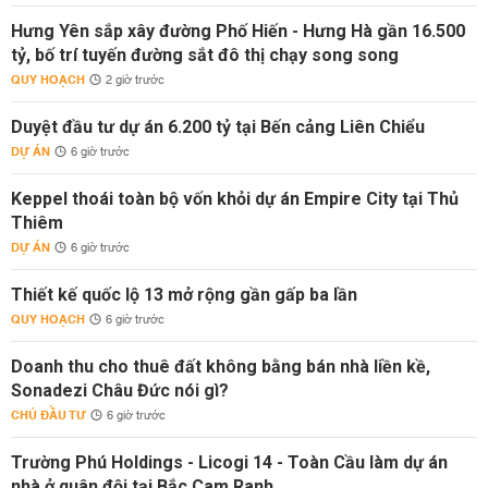
Hưng Yên sắp xây đường Phố Hiến - Hưng Hà gần 16.500
tỷ, bố trí tuyến đường sắt đô thị chạy song song
QUY HOẠCH
2 giờ trước
Duyệt đầu tư dự án 6.200 tỷ tại Bến cảng Liên Chiểu
DỰ ÁN
6 giờ trước
Keppel thoái toàn bộ vốn khỏi dự án Empire City tại Thủ
Thiêm
DỰ ÁN
6 giờ trước
Thiết kế quốc lộ 13 mở rộng gần gấp ba lần
QUY HOẠCH
6 giờ trước
Doanh thu cho thuê đất không bằng bán nhà liền kề,
Sonadezi Châu Đức nói gì?
CHỦ ĐẦU TƯ
6 giờ trước
Trường Phú Holdings - Licogi 14 - Toàn Cầu làm dự án
nhà ở quân đội tại Bắc Cam Ranh