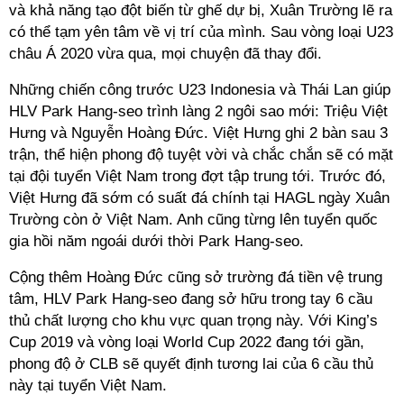
và khả năng tạo đột biến từ ghế dự bị, Xuân Trường lẽ ra
có thể tạm yên tâm về vị trí của mình. Sau vòng loại U23
châu Á 2020 vừa qua, mọi chuyện đã thay đổi.
Những chiến công trước U23 Indonesia và Thái Lan giúp
HLV Park Hang-seo trình làng 2 ngôi sao mới: Triệu Việt
Hưng và Nguyễn Hoàng Đức. Việt Hưng ghi 2 bàn sau 3
trận, thể hiện phong độ tuyệt vời và chắc chắn sẽ có mặt
tại đội tuyển Việt Nam trong đợt tập trung tới. Trước đó,
Việt Hưng đã sớm có suất đá chính tại HAGL ngày Xuân
Trường còn ở Việt Nam. Anh cũng từng lên tuyển quốc
gia hồi năm ngoái dưới thời Park Hang-seo.
Cộng thêm Hoàng Đức cũng sở trường đá tiền vệ trung
tâm, HLV Park Hang-seo đang sở hữu trong tay 6 cầu
thủ chất lượng cho khu vực quan trọng này. Với King’s
Cup 2019 và vòng loại World Cup 2022 đang tới gần,
phong độ ở CLB sẽ quyết định tương lai của 6 cầu thủ
này tại tuyển Việt Nam.