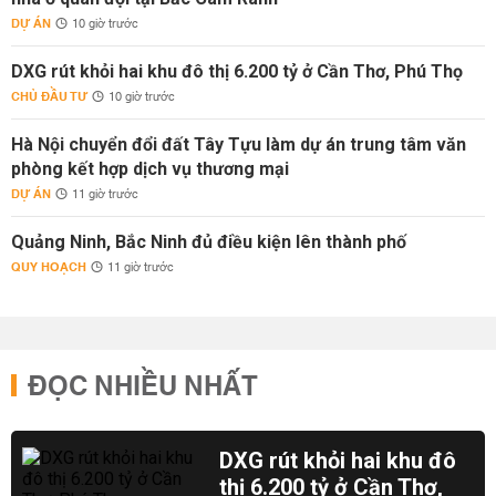
DỰ ÁN
10 giờ trước
DXG rút khỏi hai khu đô thị 6.200 tỷ ở Cần Thơ, Phú Thọ
CHỦ ĐẦU TƯ
10 giờ trước
Hà Nội chuyển đổi đất Tây Tựu làm dự án trung tâm văn
phòng kết hợp dịch vụ thương mại
DỰ ÁN
11 giờ trước
Quảng Ninh, Bắc Ninh đủ điều kiện lên thành phố
QUY HOẠCH
11 giờ trước
ĐỌC NHIỀU NHẤT
DXG rút khỏi hai khu đô
thị 6.200 tỷ ở Cần Thơ,