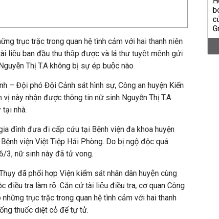
ững trục trặc trong quan hệ tình cảm với hai thanh niên
̀i liệu ban đầu thu thập được và lá thư tuyệt mệnh gửi
Nguyễn Thị T.A không bị sự ép buộc nào.
h – Đội phó Đội Cảnh sát hình sự, Công an huyện Kiến
n vị này nhận được thông tin nữ sinh Nguyễn Thị T.A
tại nhà.
a đình đưa đi cấp cứu tại Bệnh viện đa khoa huyện
 Bệnh viện Việt Tiệp Hải Phòng. Do bị ngộ độc quá
6/3, nữ sinh này đã tử vong.
Thụy đã phối hợp Viện kiểm sát nhân dân huyện cùng
 điều tra làm rõ. Căn cứ tài liệu điều tra, cơ quan Công
có những trục trặc trong quan hệ tình cảm với hai thanh
uống thuốc diệt cỏ để tự tử.