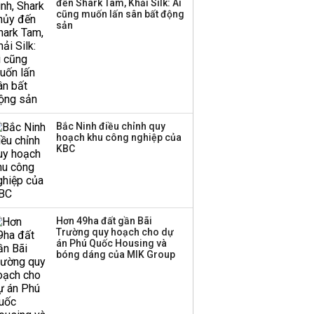
đến Shark Tam, Khải Silk: Ai
Sacombank phát hành
cũng muốn lấn sân bất động
ba đợt trái phiếu thu về
sản
hơn 3.600 tỷ, lãi suất
trả lên tới 10%/năm
Bắc Ninh điều chỉnh quy
hoạch khu công nghiệp của
KBC
Hơn 49ha đất gần Bãi
Trường quy hoạch cho dự
án Phú Quốc Housing và
bóng dáng của MIK Group