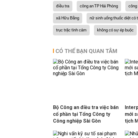
điều tra
công an TP Hải Phòng
công 
xã Hữu Bằng
nữ sinh uống thuốc diệt cỏ 
trục trặc tình cảm
không có sự ép buộc
CÓ THỂ BẠN QUAN TÂM
Bộ Công an điều tra việc bán
Inter
cổ phần tại Tổng Công ty
mới s
Công nghiệp Sài Gòn
tịch 