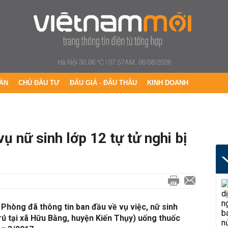
Hà Nội 30.06 °C
|
07:57AM, 06/08/2026
ÁN
CHỦ ĐẦU TƯ
ĐẤU GIÁ - ĐẤU THẦU
KINH DOANH
ụ nữ sinh lớp 12 tự tử nghi bị
Phòng đã thông tin ban đầu về vụ việc, nữ sinh
rú tại xã Hữu Bằng, huyện Kiến Thụy) uống thuốc