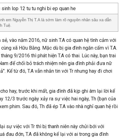
ình em Nguyễn Thị T.A là sớm làm rõ nguyên nhân sâu xa dẫn
nh Tuệ.
a sẻ, vào năm 2016, nữ sinh T.A có quan hệ tình cảm với
ú cùng xã Hữu Bằng. Mặc dù bị gia đình ngăn cấm vì T.A.
háng 9/2016 thì phát hiện T.A có thai. Lúc này, bạn trai
 Nam để chối bỏ trách nhiệm nên gia đình phải đưa nữ
ả". Kể từ đó, T.A vẫn nhắn tin với Tr nhưng hay đi chơi
ho hay, trước khi mất, gia đình đã kịp ghi âm lại lời kể
gày 12/3 trước ngày xảy ra sự việc hai ngày, Th (bạn của
 xem phim. Sau đó, Th đã ép T.A vào nhà nghỉ quan hệ rồi
lại sự việc với Tr thì bị thanh niên này chửi bới với
quá đau đớn, T.A đã không kể lại với ai trong gia đình