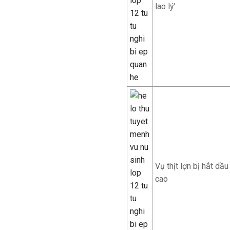
lao lý’
Vụ thịt lợn bị hắt dầ
cao