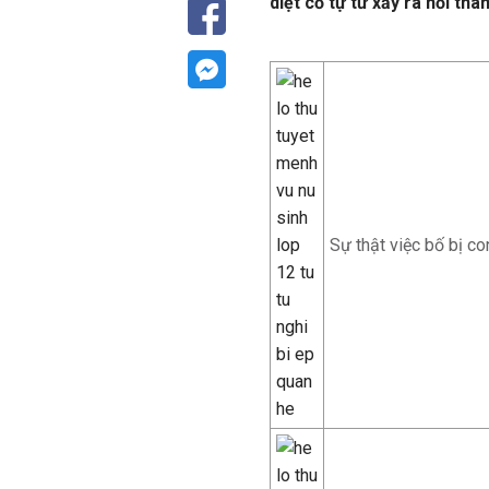
diệt cỏ tự tử xảy ra hồi thá
Sự thật việc bố bị co