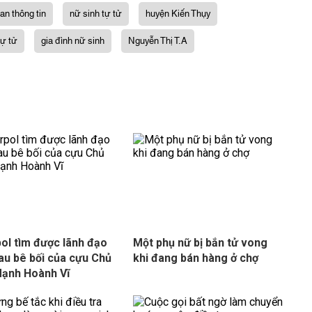
an thông tin
nữ sinh tự tử
huyện Kiến Thụy
tự tử
gia đình nữ sinh
Nguyễn Thị T.A
pol tìm được lãnh đạo
Một phụ nữ bị bắn tử vong
au bê bối của cựu Chủ
khi đang bán hàng ở chợ
Mạnh Hoành Vĩ