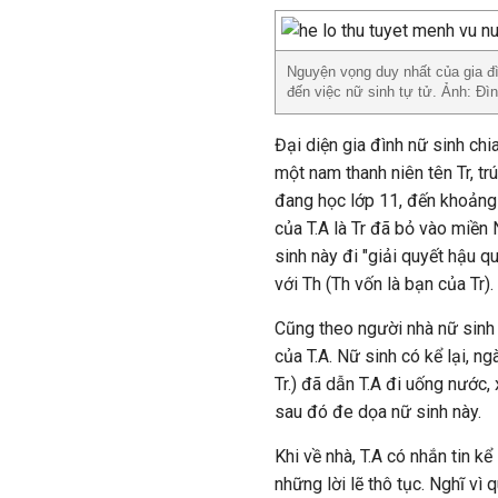
Nguyện vọng duy nhất của gia đ
đến việc nữ sinh tự tử. Ảnh: Đì
Đại diện gia đình nữ sinh chi
một nam thanh niên tên Tr, tr
đang học lớp 11, đến khoảng t
của T.A là Tr đã bỏ vào miền
sinh này đi "giải quyết hậu qu
với Th (Th vốn là bạn của Tr).
Cũng theo người nhà nữ sinh c
của T.A. Nữ sinh có kể lại, n
Tr.) đã dẫn T.A đi uống nước,
sau đó đe dọa nữ sinh này.
Khi về nhà, T.A có nhắn tin kể 
những lời lẽ thô tục. Nghĩ vì 