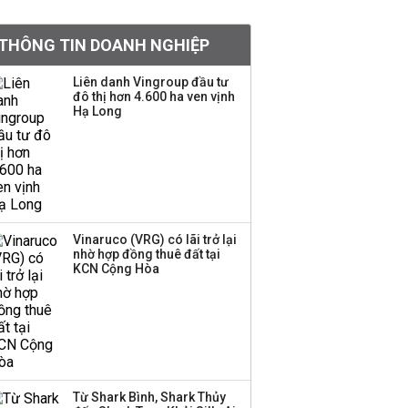
PNJ triệu tập họp bất
thường, dự kiến điều
THÔNG TIN DOANH NGHIỆP
chỉnh kế hoạch kinh
doanh 2026
Liên danh Vingroup đầu tư
đô thị hơn 4.600 ha ven vịnh
Kinh Bắc dự kiến cho
Hạ Long
thuê tối thiểu 100 ha
đất công nghiệp trong
nửa cuối năm
Trung Quốc tung đòn
đáp trả, siết xuất khẩu
Vinaruco (VRG) có lãi trở lại
drone và trừng phạt
nhờ hợp đồng thuê đất tại
doanh nghiệp Mỹ
KCN Cộng Hòa
Keppel ký thỏa thuận
bán toàn bộ vốn tại
Empire City, dự kiến thu
về 270 triệu USD
Từ Shark Bình, Shark Thủy