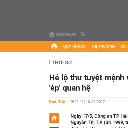
0975798489
QUY HOẠCH
THỊ TRƯỜNG
DỰ 
THỜI SỰ
Hé lộ thư tuyệt mệnh v
'ép' quan hệ
Đình Tuệ
02:42 | 18/05/2017
Ngày 17/5, Công an TP Hải 
Nguyễn Thị T.A (SN 1999, t