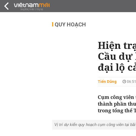
QUY HOẠCH
THỊ TRƯỜNG
DỰ Á
QUY HOẠCH
Hiện tr
Cầu dự 
đại lộ 
Tiến Dũng
06:51
Cụm công viên t
thành phần thuộ
trong tổng thể 
Vị trí dự kiến quy hoạch cụm công viên tại bã