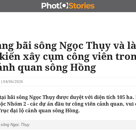
N
CHỦ ĐẦU TƯ
ĐẤU GIÁ - ĐẤU THẦU
KINH DOANH
ạng bãi sông Ngọc Thụy và l
kiến xây cụm công viên tro
cảnh quan sông Hồng
 | 04/06/2026
ại bãi sông Ngọc Thụy được duyệt với diện tích 105 ha.
c Nhóm 2 - các dự án đầu tư công viên cảnh quan, vui c
Trục đại lộ cảnh quan sông Hồng.
i sông Ngọc Thụy.