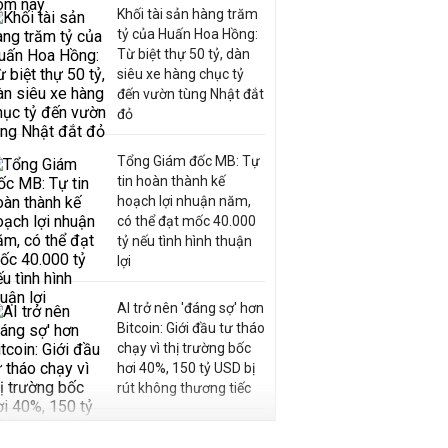
Khối tài sản hàng trăm
Minh vượt 45.000 tỷ
tỷ của Huấn Hoa Hồng:
CHỦ ĐẦU TƯ
16:11 | 22/07/2026
Từ biệt thự 50 tỷ, dàn
siêu xe hàng chục tỷ
đến vườn tùng Nhật đắt
đỏ
Toàn cảnh bãi sông Lĩnh
Tổng Giám đốc MB: Tự
Nam, Thanh Trì, Nam Phù,
tin hoàn thành kế
Hồng Vân quy hoạch cụm...
hoạch lợi nhuận năm,
có thể đạt mốc 40.000
QUY HOẠCH
07:42 | 22/06/2026
tỷ nếu tình hình thuận
lợi
AI trở nên 'đáng sợ' hơn
Bitcoin: Giới đầu tư tháo
chạy vì thị trường bốc
hơi 40%, 150 tỷ USD bị
rút không thương tiếc
Doanh nghiệp duy nhất