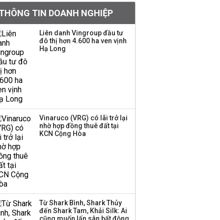
sản xuất vàng mã trên
THÔNG TIN DOANH NGHIỆP
sàn báo lãi tăng 64%,
không vay một đồng
Liên danh Vingroup đầu tư
nào từ ngân hàng
đô thị hơn 4.600 ha ven vịnh
Hạ Long
Con gái tỷ phú Phạm
Nhật Vượng lần đầu
tham gia vào hệ sinh
thái Vingroup
Hơn 227.000 tài khoản
Vinaruco (VRG) có lãi trở lại
gia nhập thị trường
nhờ hợp đồng thuê đất tại
chứng khoán trong
KCN Cộng Hòa
tháng 7 biến động
Bamboo Capital và
BCG Land bị hủy tư
cách công ty đại chúng
Từ Shark Bình, Shark Thủy
đến Shark Tam, Khải Silk: Ai
cũng muốn lấn sân bất động
Thị trường thường