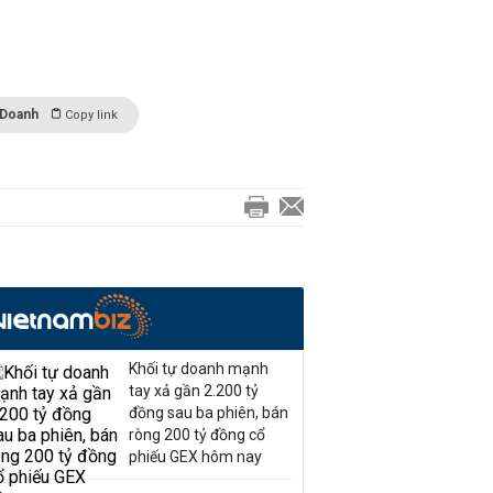
 Doanh
Copy link
Khối tự doanh mạnh
tay xả gần 2.200 tỷ
đồng sau ba phiên, bán
ròng 200 tỷ đồng cổ
phiếu GEX hôm nay
Vốn chủ sở hữu Đại Quang