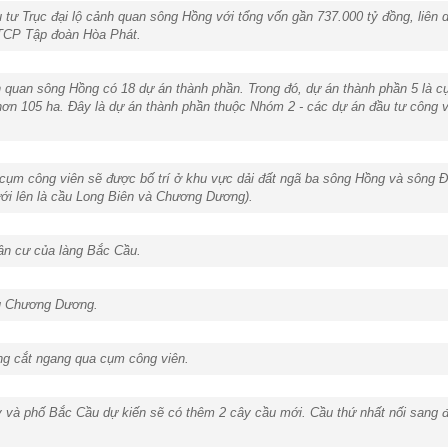
ư Trục đại lộ cảnh quan sông Hồng với tổng vốn gần 737.000 tỷ đồng, liên 
TCP Tập đoàn Hòa Phát.
nh quan sông Hồng có 18 dự án thành phần. Trong đó, dự án thành phần 5 là 
n 105 ha. Đây là dự án thành phần thuộc Nhóm 2 - các dự án đầu tư công viên
 cụm công viên sẽ được bố trí ở khu vực dải đất ngã ba sông Hồng và sông Đ
ưới lên là cầu Long Biên và Chương Dương).
dân cư của làng Bắc Cầu.
ầu Chương Dương.
g cắt ngang qua cụm công viên.
 và phố Bắc Cầu dự kiến sẽ có thêm 2 cây cầu mới. Cầu thứ nhất nối sang 