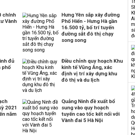
0 chính
Hưng Yên sắp xây đường
tư Vành
Phố Hiến - Hưng Hà gần
16.500 tỷ, bố trí tuyến
đường sắt đô thị chạy
song song
inh đủ
Điều chỉnh quy hoạch Khu
h phố
kinh tế Vũng Áng, xác
định vị trí xây dựng khu
đô thị và du lịch
ạch
Quảng Ninh đề xuất bổ
 kỳ 2021
sung vào quy hoạch
đến năm
tuyến cao tốc kết nối với
Vành đai 5 Hà Nội