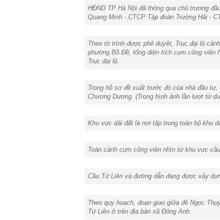
HĐND TP Hà Nội đã thông qua chủ trương đầu t
Quang Minh - CTCP Tập đoàn Trường Hải - C
Theo tờ trình được phê duyệt, Trục đại lộ cả
phường Bồ Đề, tổng diện tích cụm công viên hơ
Trục đại lộ.
Trong hồ sơ đề xuất trước đó của nhà đầu tư,
Chương Dương. (Trong hình ảnh lần lượt từ d
Khu vực dải đất là nơi tập trung toàn bộ khu 
Toàn cảnh cụm công viên nhìn từ khu vực c
Cầu Tứ Liên và đường dẫn đang được xây dựn
Theo quy hoạch, đoạn giao giữa đê Ngọc Thụy
Tứ Liên ở trên địa bàn xã Đông Anh.