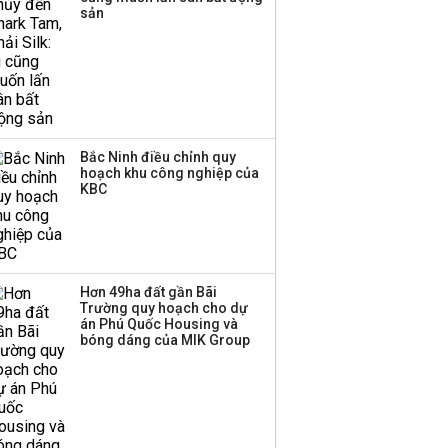
sản
‘phất lên’ trong tháng 8,
nhóm ngành nào có
tiềm năng dẫn sóng?
Bắc Ninh điều chỉnh quy
hoạch khu công nghiệp của
KBC
Hơn 49ha đất gần Bãi
Trường quy hoạch cho dự
án Phú Quốc Housing và
bóng dáng của MIK Group