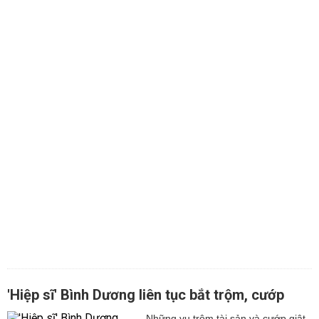
'Hiệp sĩ' Bình Dương liên tục bắt trộm, cướp
Những vụ trộm tài sản và cướp giật