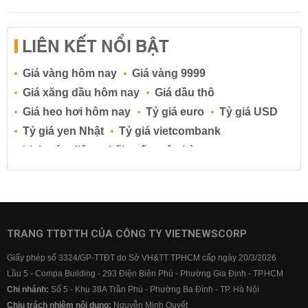
LIÊN KẾT NỔI BẬT
Giá vàng hôm nay
Giá vàng 9999
Giá xăng dầu hôm nay
Giá dầu thô
Giá heo hơi hôm nay
Tỷ giá euro
Tỷ giá USD
Tỷ giá yen Nhật
Tỷ giá vietcombank
Lịch cúp điện
Lãi suất ngân hàng
Lãi suất tiết kiệm
Lãi suất tiền gửi
Lãi suất ngân hàng Agribank
Lãi suất ngân hàng Sacombank
Lãi suất ngân hàng BIDV
TRANG TTĐTTH CỦA CÔNG TY VIETNEWSCORP
Lãi suất ngân hàng Vietinbank
Giấy phép số 3324/GP-TTĐT do Sở VH&TT TPHCM cấp ngày 20/3/2026
Lãi suất ngân hàng Vietcombank
Lầu 5 - Compa Building - 293 Điện Biên Phủ - Phường Gia Định - TP.HCM
Chi nhánh:
Số 5 - Khu 38A Trần Phú - Phường Ba Đình - TP. Hà Nội
Chịu trách nhiệm nội dung:
Nguyễn Minh Quyết