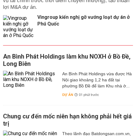
vụ tài chính trước thời điểm chuyển nhượng), tạo thuận
lợi M&A dự án.
Vingroup kiến nghị gỡ vướng loạt dự án ở
Phú Quốc
An Bình Phát Holdings làm khu NOXH ở Bồ Đề,
Long Biên
An Bình Phát Holdings vừa được Hà
Nội giao khoảng 1,2 ha đất tại
phường Bồ Đề để làm Khu nhà ở...
DỰ ÁN
01 phút trước
Chung cư đến mốc niên hạn không phải hết giá
trị
Theo lãnh đạo Batdongsan.com.vn,