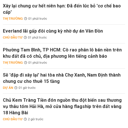
Xây lại chung cư hết niên hạn: Đã đến lúc bỏ 'cơ chế bao
cấp'
THỊ TRƯỜNG
01 phút trước
Everland lãi gấp đôi cùng kỳ nhờ dự án Vân Đồn
CHỦ ĐẦU TƯ
01 phút trước
Phường Tam Bình, TP HCM: Cò rao phân lô bán nền trên
khu đất đã có chủ, địa phương lên tiếng cảnh báo
THỊ TRƯỜNG
01 phút trước
Sẽ 'đập đi xây lại' hai tòa nhà Chợ Xanh, Nam Định thành
chung cư cho thuê 15 tầng
DỰ ÁN
01 giờ trước
Chủ Kem Tràng Tiền đón nguồn thu đột biến sau thương
vụ thâu tóm Hải Hà, mở cửa hàng flagship trên đất vàng
18 Hàng Bài
CHỦ ĐẦU TƯ
2 giờ trước