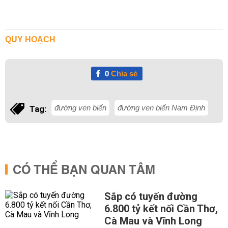
QUY HOẠCH
0
Chia sẻ
đường ven biển
đường ven biển Nam Định
Tag:
CÓ THỂ BẠN QUAN TÂM
Sắp có tuyến đường
6.800 tỷ kết nối Cần Thơ,
Cà Mau và Vĩnh Long