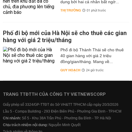
dụng bởi hai cá nhân bất ngờ...
THỊ TRƯỜNG
01 phút trước
Phố đi bộ mới của Hà Nội sẽ cho thuê các gian
hàng với giá 2 triệu/tháng
Phố đi bộ Thành Thái sẽ cho thuê
40 gian hàng với giá 2 triệu
đồng/gian/tháng. Mang về...
QUY HOẠCH
24 giờ trước
TRANG TTĐTTH CỦA CÔNG TY VIETNEWSCORP
Giấy phép số 3324/GP-TTĐT do Sở VH&TT TPHCM cấp ngày 20/3/2026
Lầu 5 - Compa Building - 293 Điện Biên Phủ - Phường Gia Định - TP.HCM
Chi nhánh:
Số 5 - Khu 38A Trần Phú - Phường Ba Đình - TP. Hà Nội
Chịu trách nhiệm nội dung:
Nguyễn Minh Quyết
Trách nhiệm về thông tin