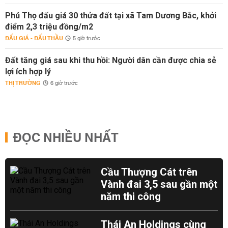
Phú Thọ đấu giá 30 thửa đất tại xã Tam Dương Bắc, khởi
điểm 2,3 triệu đồng/m2
ĐẤU GIÁ - ĐẤU THẦU
5 giờ trước
Đất tăng giá sau khi thu hồi: Người dân cần được chia sẻ
lợi ích hợp lý
THỊ TRƯỜNG
6 giờ trước
ĐỌC NHIỀU NHẤT
Cầu Thượng Cát trên
Vành đai 3,5 sau gần một
năm thi công
Thái An Holdings cùng