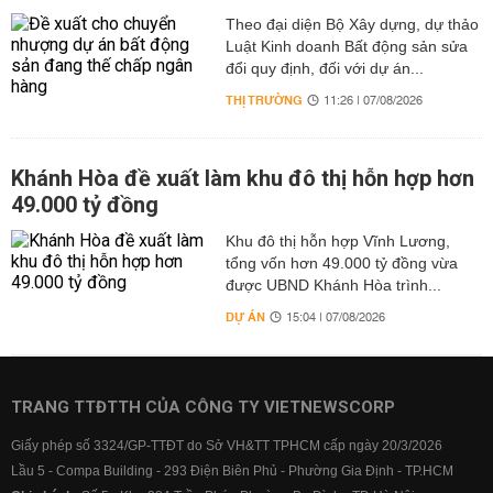
Theo đại diện Bộ Xây dựng, dự thảo
Luật Kinh doanh Bất động sản sửa
đổi quy định, đối với dự án...
THỊ TRƯỜNG
11:26 | 07/08/2026
Khánh Hòa đề xuất làm khu đô thị hỗn hợp hơn
49.000 tỷ đồng
Khu đô thị hỗn hợp Vĩnh Lương,
tổng vốn hơn 49.000 tỷ đồng vừa
được UBND Khánh Hòa trình...
DỰ ÁN
15:04 | 07/08/2026
TRANG TTĐTTH CỦA CÔNG TY VIETNEWSCORP
Giấy phép số 3324/GP-TTĐT do Sở VH&TT TPHCM cấp ngày 20/3/2026
Lầu 5 - Compa Building - 293 Điện Biên Phủ - Phường Gia Định - TP.HCM