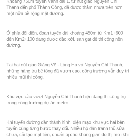
Khoảng 750m tuyến Vành đai 1, từ nút giao Nguyễn Chí
Thanh đến phố Thành Công, đã được thảm nhựa trên hơn
một nửa bề rộng mặt đường.
Ở phía đối diện, đoạn tuyến dài khoảng 450m từ Km1+600
đến Km2+100 đang được đào xới, san gạt để thi công nền
đường.
Tại hai nút giao Giảng Võ - Láng Hạ và Nguyễn Chí Thanh,
những hàng trụ bê tông đã vươn cao, công trường vẫn duy trì
nhiều mũi thi công.
Khu vực cầu vượt Nguyễn Chí Thanh hiện đang thi công trụ
trong công trường dự án metro.
Khi tuyến đường dần thành hình, diện mạo khu vực hai bên
tuyến cũng từng bước thay đổi. Nhiều hộ dân tranh thủ sửa
chữa, cải tạo mặt tiền, chuẩn bị cho không gian đô thị mới khi