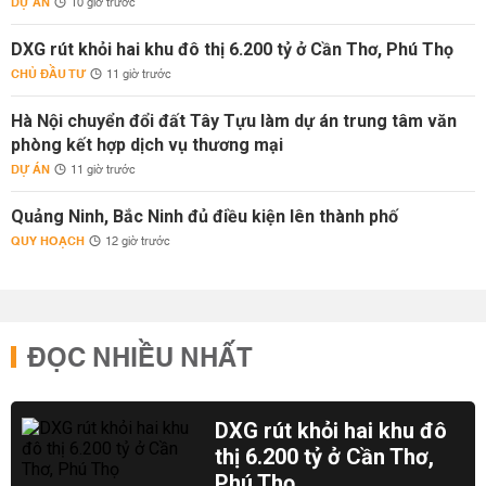
DỰ ÁN
10 giờ trước
DXG rút khỏi hai khu đô thị 6.200 tỷ ở Cần Thơ, Phú Thọ
CHỦ ĐẦU TƯ
11 giờ trước
Hà Nội chuyển đổi đất Tây Tựu làm dự án trung tâm văn
phòng kết hợp dịch vụ thương mại
DỰ ÁN
11 giờ trước
Quảng Ninh, Bắc Ninh đủ điều kiện lên thành phố
QUY HOẠCH
12 giờ trước
ĐỌC NHIỀU NHẤT
DXG rút khỏi hai khu đô
thị 6.200 tỷ ở Cần Thơ,
Phú Thọ