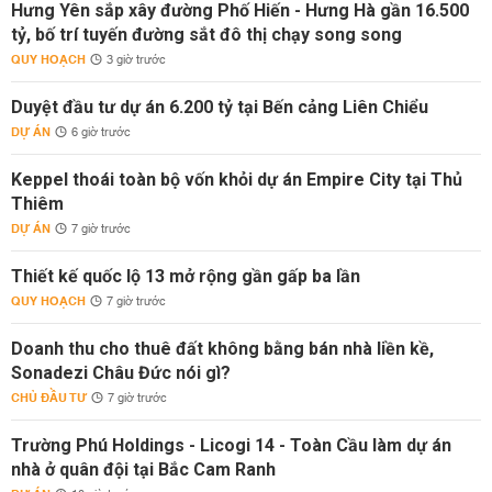
Hưng Yên sắp xây đường Phố Hiến - Hưng Hà gần 16.500
tỷ, bố trí tuyến đường sắt đô thị chạy song song
QUY HOẠCH
3 giờ trước
Duyệt đầu tư dự án 6.200 tỷ tại Bến cảng Liên Chiểu
DỰ ÁN
6 giờ trước
Keppel thoái toàn bộ vốn khỏi dự án Empire City tại Thủ
Thiêm
DỰ ÁN
7 giờ trước
Thiết kế quốc lộ 13 mở rộng gần gấp ba lần
QUY HOẠCH
7 giờ trước
Doanh thu cho thuê đất không bằng bán nhà liền kề,
Sonadezi Châu Đức nói gì?
CHỦ ĐẦU TƯ
7 giờ trước
Trường Phú Holdings - Licogi 14 - Toàn Cầu làm dự án
nhà ở quân đội tại Bắc Cam Ranh