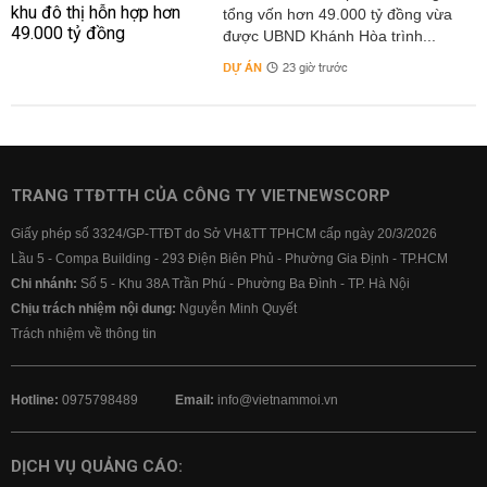
tổng vốn hơn 49.000 tỷ đồng vừa
được UBND Khánh Hòa trình...
DỰ ÁN
23 giờ trước
TRANG TTĐTTH CỦA CÔNG TY VIETNEWSCORP
Giấy phép số 3324/GP-TTĐT do Sở VH&TT TPHCM cấp ngày 20/3/2026
Lầu 5 - Compa Building - 293 Điện Biên Phủ - Phường Gia Định - TP.HCM
Chi nhánh:
Số 5 - Khu 38A Trần Phú - Phường Ba Đình - TP. Hà Nội
Chịu trách nhiệm nội dung:
Nguyễn Minh Quyết
Trách nhiệm về thông tin
Hotline:
0975798489
Email:
info@vietnammoi.vn
DỊCH VỤ QUẢNG CÁO: