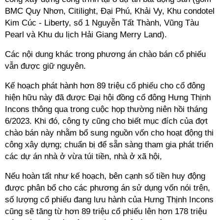
BMC Quy Nhơn, Citilight, Đại Phú, Khải Vy, Khu condotel
Kim Cúc - Liberty, số 1 Nguyễn Tất Thành, Vũng Tàu
Pearl và Khu du lịch Hải Giang Merry Land).
Các nội dung khác trong phương án chào bán cổ phiếu
vẫn được giữ nguyên.
Kế hoạch phát hành hơn 89 triệu cổ phiếu cho cổ đông
hiện hữu này đã được Đại hội đồng cổ đông Hưng Thịnh
Incons thông qua trong cuộc họp thường niên hồi tháng
6/2023. Khi đó, công ty cũng cho biết mục đích của đợt
chào bán này nhằm bổ sung nguồn vốn cho hoạt động thi
công xây dựng; chuẩn bị để sẵn sàng tham gia phát triển
các dự án nhà ở vừa túi tiền, nhà ở xã hội,
Nếu hoàn tất như kế hoạch, bên cạnh số tiền huy động
được phân bổ cho các phương án sử dụng vốn nói trên,
số lượng cổ phiếu đang lưu hành của Hưng Thịnh Incons
cũng sẽ tăng từ hơn 89 triệu cổ phiếu lên hơn 178 triệu