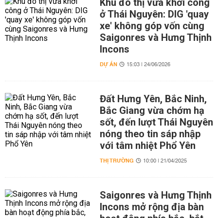
Khu đô thị vừa khởi công
ở Thái Nguyên: DIG 'quay
xe' không góp vốn cùng
Saigonres và Hưng Thịnh
Incons
DỰ ÁN
15:03 | 24/06/2026
Đất Hưng Yên, Bắc Ninh,
Bắc Giang vừa chớm hạ
sốt, đến lượt Thái Nguyên
nóng theo tin sáp nhập
với tâm nhiệt Phổ Yên
THỊ TRƯỜNG
10:00 | 21/04/2025
Saigonres và Hưng Thịnh
Incons mở rộng địa bàn