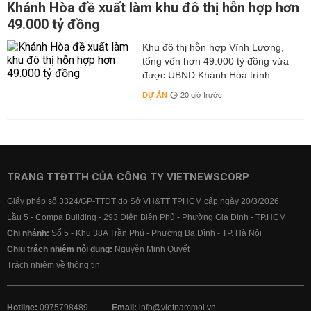
Khánh Hòa đề xuất làm khu đô thị hỗn hợp hơn
49.000 tỷ đồng
Khu đô thị hỗn hợp Vĩnh Lương,
tổng vốn hơn 49.000 tỷ đồng vừa
được UBND Khánh Hòa trình...
DỰ ÁN
20 giờ trước
TRANG TTĐTTH CỦA CÔNG TY VIETNEWSCORP
Giấy phép số 3324/GP-TTĐT do Sở VH&TT TPHCM cấp ngày 20/3/2026
Lầu 5 - Compa Building - 293 Điện Biên Phủ - Phường Gia Định - TP.HCM
Chi nhánh:
Số 5 - Khu 38A Trần Phú - Phường Ba Đình - TP. Hà Nội
Chịu trách nhiệm nội dung:
Nguyễn Minh Quyết
Trách nhiệm về thông tin
Hotline:
0975798489
Email:
info@vietnammoi.vn