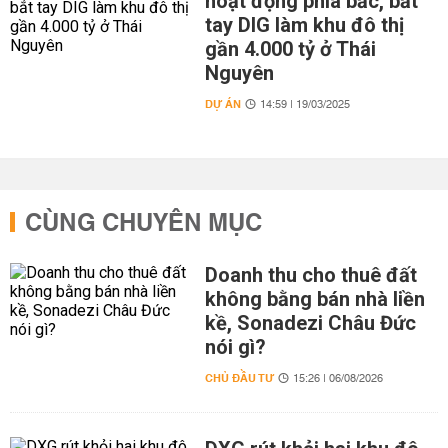
hoạt động phía bắc, bắt
tay DIG làm khu đô thị
gần 4.000 tỷ ở Thái
Nguyên
DỰ ÁN
14:59 | 19/03/2025
CÙNG CHUYÊN MỤC
Doanh thu cho thuê đất
không bằng bán nhà liền
kề, Sonadezi Châu Đức
nói gì?
CHỦ ĐẦU TƯ
15:26 | 06/08/2026