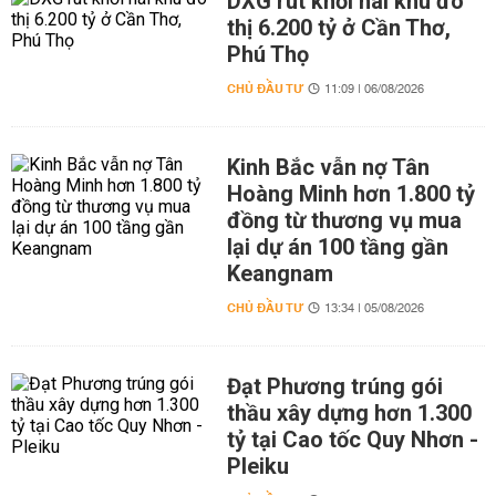
DXG rút khỏi hai khu đô
thị 6.200 tỷ ở Cần Thơ,
Phú Thọ
CHỦ ĐẦU TƯ
11:09 | 06/08/2026
Kinh Bắc vẫn nợ Tân
Hoàng Minh hơn 1.800 tỷ
đồng từ thương vụ mua
lại dự án 100 tầng gần
Keangnam
CHỦ ĐẦU TƯ
13:34 | 05/08/2026
Đạt Phương trúng gói
thầu xây dựng hơn 1.300
tỷ tại Cao tốc Quy Nhơn -
Pleiku