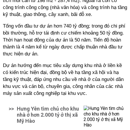
tích mỗi căn từ 198 m2 - 287,4 m2). Ngoài ra còn có
công trình công cộng (nhà văn hóa) và công trình hạ tầng
kỹ thuật, giao thông, cây xanh, bãi đỗ xe.
Tổng vốn đầu tư dự án hơn 740 tỷ đồng; trong đó chi phí
bồi thường, hỗ trợ tái định cư chiếm khoảng 50 tỷ đồng.
Thời hạn hoạt động của dự án là 50 năm. Tiến độ hoàn
thành là 4 năm kể từ ngày được chấp thuận nhà đầu tư
thực hiện dự án.
Dự án hướng đến mục tiêu xây dựng khu nhà ở liền kề
có kiến trúc hiện đại, đồng bộ về hạ tầng xã hội và hạ
tầng kỹ thuật
,
đáp ứng nhu cầu về nhà ở của người dân
khu vực và cán bộ, chuyên gia, công nhân của các nhà
máy sản xuất công nghiệp tại khu vực.
>>
Hưng Yên tìm chủ cho khu
nhà ở hơn 2.000 tỷ ở thị xã
Mỹ Hào