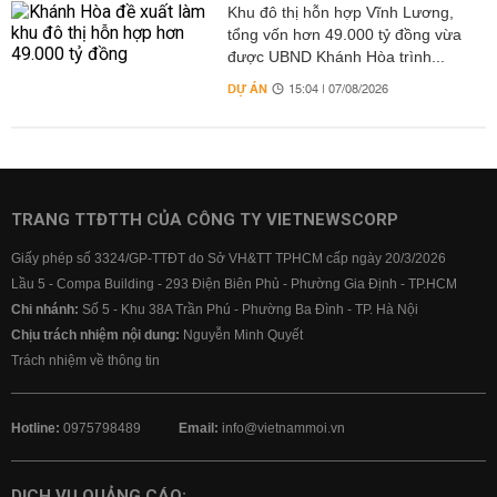
Khu đô thị hỗn hợp Vĩnh Lương,
tổng vốn hơn 49.000 tỷ đồng vừa
được UBND Khánh Hòa trình...
DỰ ÁN
15:04 | 07/08/2026
TRANG TTĐTTH CỦA CÔNG TY VIETNEWSCORP
Giấy phép số 3324/GP-TTĐT do Sở VH&TT TPHCM cấp ngày 20/3/2026
Lầu 5 - Compa Building - 293 Điện Biên Phủ - Phường Gia Định - TP.HCM
Chi nhánh:
Số 5 - Khu 38A Trần Phú - Phường Ba Đình - TP. Hà Nội
Chịu trách nhiệm nội dung:
Nguyễn Minh Quyết
Trách nhiệm về thông tin
Hotline:
0975798489
Email:
info@vietnammoi.vn
DỊCH VỤ QUẢNG CÁO: