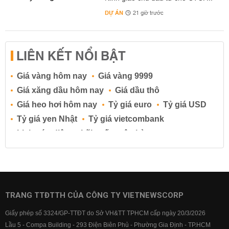
DỰ ÁN
21 giờ trước
LIÊN KẾT NỔI BẬT
Giá vàng hôm nay
Giá vàng 9999
Giá xăng dầu hôm nay
Giá dầu thô
Giá heo hơi hôm nay
Tỷ giá euro
Tỷ giá USD
Tỷ giá yen Nhật
Tỷ giá vietcombank
Lịch cúp điện
Lãi suất ngân hàng
Lãi suất tiết kiệm
Lãi suất tiền gửi
Lãi suất ngân hàng Agribank
Lãi suất ngân hàng Sacombank
Lãi suất ngân hàng BIDV
TRANG TTĐTTH CỦA CÔNG TY VIETNEWSCORP
Lãi suất ngân hàng Vietinbank
Giấy phép số 3324/GP-TTĐT do Sở VH&TT TPHCM cấp ngày 20/3/2026
Lãi suất ngân hàng Vietcombank
Lầu 5 - Compa Building - 293 Điện Biên Phủ - Phường Gia Định - TP.HCM