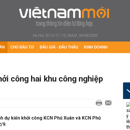
Hà Nội 30.74 °C
|
12:38AM, 09/08/2026
ÁN
CHỦ ĐẦU TƯ
ĐẤU GIÁ - ĐẤU THẦU
KINH DOANH
hởi công hai khu công nghiệp
nh dự kiến khởi công KCN Phú Xuân và KCN Phú
2/9.