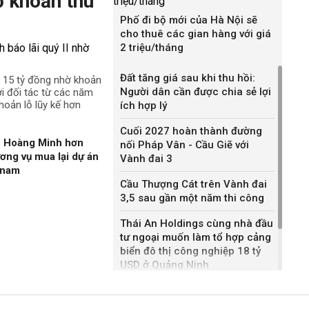
ờ khoản thu
Phố đi bộ mới của Hà Nội sẽ
cho thuê các gian hàng với giá
2 triệu/tháng
Đất tăng giá sau khi thu hồi:
n 15 tỷ đồng nhờ khoản
Người dân cần được chia sẻ lợi
ới đối tác từ các năm
hoản lỗ lũy kế hơn
ích hợp lý
Cuối 2027 hoàn thành đường
n Hoàng Minh hơn
nối Pháp Vân - Cầu Giẽ với
ương vụ mua lại dự án
Vành đai 3
gnam
Cầu Thượng Cát trên Vành đai
3,5 sau gần một năm thi công
Thái An Holdings cùng nhà đầu
tư ngoại muốn làm tổ hợp cảng
biển đô thị công nghiệp 18 tỷ
USD ở Quảng Ninh
Bắc Ninh giao nhà đầu tư hai
dự án NOXH gần 2.000 tỷ đồng