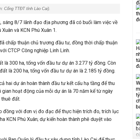
: Cổng TTĐT tỉnh Lào Cai).
, sáng 8/7 lãnh đạo địa phương đã có buổi làm việc về
ú Xuân và KCN Phú Xuân 1.
 đã chấp thuận chủ trương đầu tư, đồng thời chấp thuận
n với CTCP Công nghiệp Linh Linh.
t là 300 ha, tổng vốn đầu tư dự án 3.277 tỷ đồng. Còn
đất là 200 ha, tổng vốn đầu tư dự án là 2.185 tỷ đồng.
ả hai dự án hoàn thành đầu tư kết cấu hạ tầng để thu
ời gian hoạt động của mỗi dự án là 70 năm kể từ ngày
 thuê đất.
 đồng với đơn vị đo đạc để thực hiện trích đo, trích lục
 ha KCN Phú Xuân; dự kiến hoàn thành phê duyệt vào
với Ban Quản lý đầu tư xây dựng tỉnh Lào Cai để thực