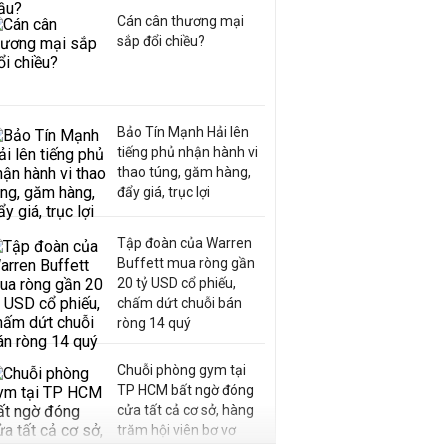
Cán cân thương mại
sắp đổi chiều?
Bảo Tín Mạnh Hải lên
tiếng phủ nhận hành vi
thao túng, găm hàng,
đẩy giá, trục lợi
Tập đoàn của Warren
Buffett mua ròng gần
20 tỷ USD cổ phiếu,
chấm dứt chuỗi bán
ròng 14 quý
Chuỗi phòng gym tại
TP HCM bất ngờ đóng
cửa tất cả cơ sở, hàng
trăm hội viên bơ vơ