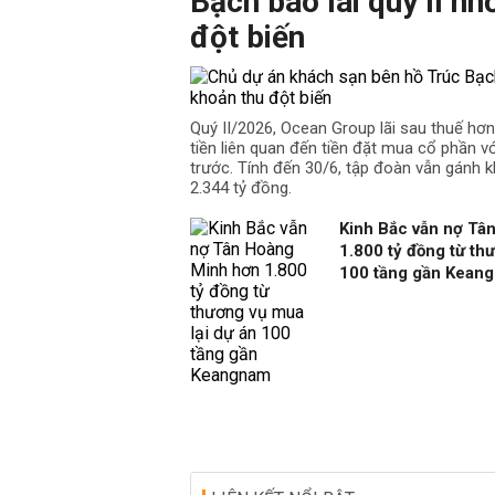
Bạch báo lãi quý II nh
đột biến
Quý II/2026, Ocean Group lãi sau thuế hơ
tiền liên quan đến tiền đặt mua cổ phần v
trước. Tính đến 30/6, tập đoàn vẫn gánh k
2.344 tỷ đồng.
Kinh Bắc vẫn nợ Tâ
1.800 tỷ đồng từ th
100 tầng gần Kean