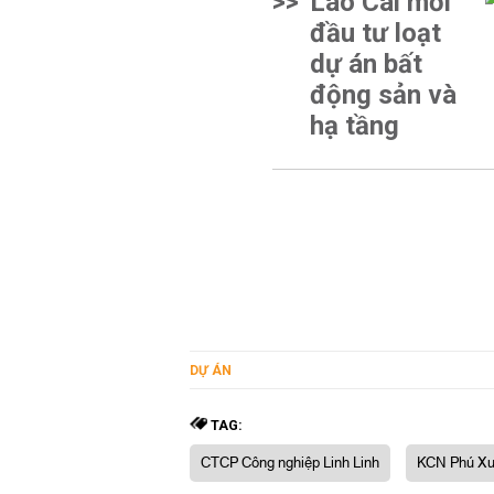
>>
Lào Cai mời
đầu tư loạt
dự án bất
động sản và
hạ tầng
DỰ ÁN
TAG:
CTCP Công nghiệp Linh Linh
KCN Phú X