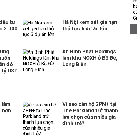
 đầu tư
Hà Nội xem xét gia hạn
n 2.000
thủ tục 6 dự án lớn
cùng
An Bình Phát Holdings
muốn
làm khu NOXH ở Bồ Đề,
iển đô
Long Biên
8 tỷ USD
 làm
Vì sao căn hộ 2PN+ tại
p hơn
The Parkland trở thành
lựa chọn của nhiều gia
đình trẻ?