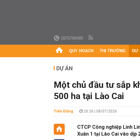
0975798489
QUY HOẠCH
THỊ TRƯỜNG
DỰ 
DỰ ÁN
Một chủ đầu tư sắp k
500 ha tại Lào Cai
Tiến Dũng
20:26 | 08/07/2026
CTCP Công nghiệp Linh Li
Xuân 1 tại Lào Cai vào dịp 