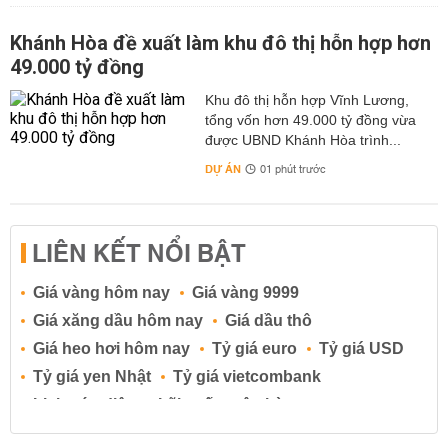
Khánh Hòa đề xuất làm khu đô thị hỗn hợp hơn
49.000 tỷ đồng
Khu đô thị hỗn hợp Vĩnh Lương,
tổng vốn hơn 49.000 tỷ đồng vừa
được UBND Khánh Hòa trình...
DỰ ÁN
01 phút trước
LIÊN KẾT NỔI BẬT
Giá vàng hôm nay
Giá vàng 9999
Giá xăng dầu hôm nay
Giá dầu thô
Giá heo hơi hôm nay
Tỷ giá euro
Tỷ giá USD
Tỷ giá yen Nhật
Tỷ giá vietcombank
Lịch cúp điện
Lãi suất ngân hàng
Lãi suất tiết kiệm
Lãi suất tiền gửi