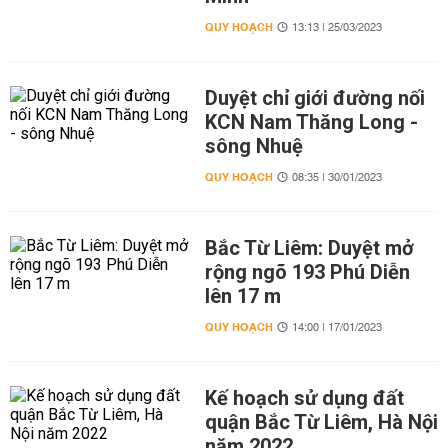
QUY HOẠCH
13:13 | 25/03/2023
Duyệt chỉ giới đường nối
KCN Nam Thăng Long -
sông Nhuệ
QUY HOẠCH
08:35 | 30/01/2023
Bắc Từ Liêm: Duyệt mở
rộng ngõ 193 Phú Diễn
lên 17 m
QUY HOẠCH
14:00 | 17/01/2023
Kế hoạch sử dụng đất
quận Bắc Từ Liêm, Hà Nội
năm 2022