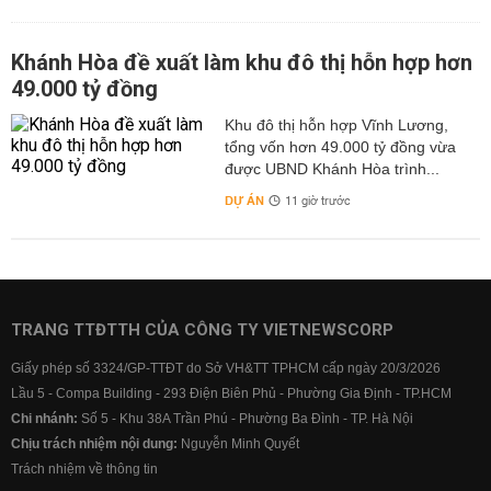
Khánh Hòa đề xuất làm khu đô thị hỗn hợp hơn
49.000 tỷ đồng
Khu đô thị hỗn hợp Vĩnh Lương,
tổng vốn hơn 49.000 tỷ đồng vừa
được UBND Khánh Hòa trình...
DỰ ÁN
11 giờ trước
TRANG TTĐTTH CỦA CÔNG TY VIETNEWSCORP
Giấy phép số 3324/GP-TTĐT do Sở VH&TT TPHCM cấp ngày 20/3/2026
Lầu 5 - Compa Building - 293 Điện Biên Phủ - Phường Gia Định - TP.HCM
Chi nhánh:
Số 5 - Khu 38A Trần Phú - Phường Ba Đình - TP. Hà Nội
Chịu trách nhiệm nội dung:
Nguyễn Minh Quyết
Trách nhiệm về thông tin