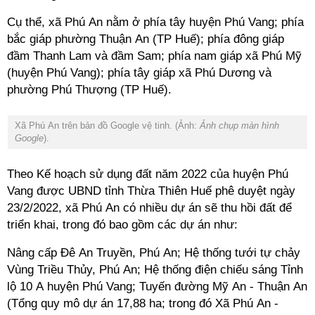
Cụ thể, xã Phú An nằm ở phía tây huyện Phú Vang; phía
bắc giáp phường Thuận An (TP Huế); phía đông giáp
đầm Thanh Lam và đầm Sam; phía nam giáp xã Phú Mỹ
(huyện Phú Vang); phía tây giáp xã Phú Dương và
phường Phú Thượng (TP Huế).
Xã Phú An trên bản đồ Google vệ tinh. (Ảnh:
Ảnh chụp màn hình
Google
).
Theo Kế hoạch sử dụng đất năm 2022 của huyện Phú
Vang được UBND tỉnh Thừa Thiên Huế phê duyệt ngày
23/2/2022, xã Phú An có nhiều dự án sẽ thu hồi đất để
triển khai, trong đó bao gồm các dự án như:
Nâng cấp Đê An Truyền, Phú An; Hệ thống tưới tự chảy
Vùng Triều Thủy, Phú An; Hệ thống điện chiếu sáng Tỉnh
lộ 10 A huyện Phú Vang; Tuyến đường Mỹ An - Thuận An
(Tổng quy mô dự án 17,88 ha; trong đó Xã Phú An -