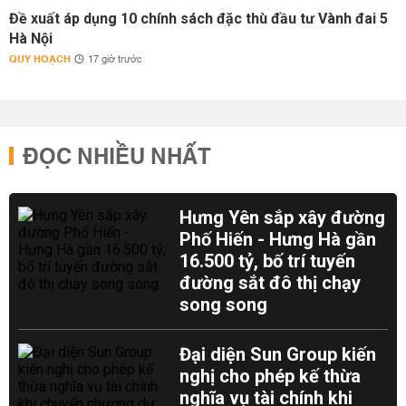
Đề xuất áp dụng 10 chính sách đặc thù đầu tư Vành đai 5
Hà Nội
QUY HOẠCH
17 giờ trước
ĐỌC NHIỀU NHẤT
Hưng Yên sắp xây đường
Phố Hiến - Hưng Hà gần
16.500 tỷ, bố trí tuyến
đường sắt đô thị chạy
song song
Đại diện Sun Group kiến
nghị cho phép kế thừa
nghĩa vụ tài chính khi