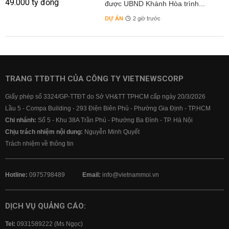
được UBND Khánh Hòa trình...
DỰ ÁN
2 giờ trước
TRANG TTĐTTH CỦA CÔNG TY VIETNEWSCORP
Giấy phép số 3324/GP-TTĐT do Sở VH&TT TPHCM cấp ngày 20/3/2026
Lầu 5 - Compa Building - 293 Điện Biên Phủ - Phường Gia Định - TP.HCM
Chi nhánh:
Số 5 - Khu 38A Trần Phú - Phường Ba Đình - TP. Hà Nội
Chịu trách nhiệm nội dung:
Nguyễn Minh Quyết
Trách nhiệm về thông tin
Hotline:
0975798489
Email:
info@vietnammoi.vn
DỊCH VỤ QUẢNG CÁO:
Tel:
0931589222 (Ms Ngọc)