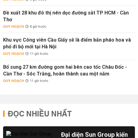
Đề xuất 28 khu đô thị nén dọc đường sắt TP HCM - Cần
Thơ
QUY HOẠCH
8 giờ trước
Khu vực Công viên Cầu Giấy sẽ là điểm bắn pháo hoa và
phố đi bộ mới tại Hà Nội
QUY HOẠCH
11 giờ trước
Bổ sung 27 km đường gom hai bên cao tốc Châu Đốc -
Cần Thơ - Sóc Trăng, hoàn thành sau một năm
QUY HOẠCH
11 giờ trước
ĐỌC NHIỀU NHẤT
Đại diện Sun Group kiến