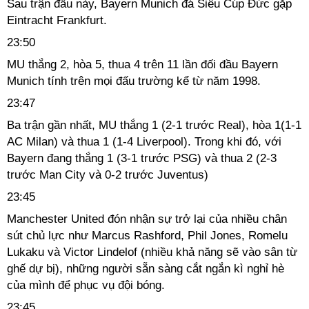
Sau trận đấu này, Bayern Munich đá Siêu Cúp Đức gặp
Eintracht Frankfurt.
23:50
MU thắng 2, hòa 5, thua 4 trên 11 lần đối đầu Bayern
Munich tính trên mọi đấu trường kể từ năm 1998.
23:47
Ba trận gần nhất, MU thắng 1 (2-1 trước Real), hòa 1(1-1
AC Milan) và thua 1 (1-4 Liverpool). Trong khi đó, với
Bayern đang thắng 1 (3-1 trước PSG) và thua 2 (2-3
trước Man City và 0-2 trước Juventus)
23:45
Manchester United đón nhận sự trở lại của nhiều chân
sút chủ lực như Marcus Rashford, Phil Jones, Romelu
Lukaku và Victor Lindelof (nhiều khả năng sẽ vào sân từ
ghế dự bị), những người sẵn sàng cắt ngắn kì nghỉ hè
của mình để phục vụ đội bóng.
23:45