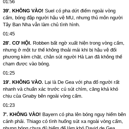
01:56
39'. KHÔNG VÀO!
Suel có pha dứt điểm ngoài vòng
cấm, bóng đập người hậu vệ MU, nhưng thủ môn người
Tây Ban Nha vẫn làm chủ tình hình.
01:45
28'. CƠ HỘI.
Robben bất ngờ xuất hiện trong vòng cấm,
nhưng ở một tư thế không thoải mái khi bị hậu vệ đối
phương kèm chặt, chân sút người Hà Lan đã không thể
chạm được vào bóng.
01:25
19'. KHÔNG VÀO.
Lại là De Gea với pha đổ người rất
nhanh và chuẩn xác trước cú sút chìm, căng khá khó
chịu của Gnaby bên ngoài vòng cấm.
01:23
7'. KHÔNG VÀO!
Bayern có pha lên bóng nguy hiểm bên
cánh phải. Thiago có tình huống sút xa ngoài vòng cấm,
nhưng bóng chưa đủ hiểm để làm khó David de Gea.