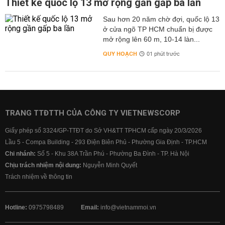
Thiết kế quốc lộ 13 mở rộng gần gấp ba lần
Sau hơn 20 năm chờ đợi, quốc lộ 13
ở cửa ngõ TP HCM chuẩn bị được
mở rộng lên 60 m, 10-14 làn...
QUY HOẠCH
01 phút trước
TRANG TTĐTTH CỦA CÔNG TY VIETNEWSCORP
Giấy phép số 3324/GP-TTĐT do Sở VH&TT TPHCM cấp ngày 20/3/2026
Lầu 5 - Compa Building - 293 Điện Biên Phủ - Phường Gia Định - TP.HCM
Chi nhánh:
Số 5 - Khu 38A Trần Phú - Phường Ba Đình - TP. Hà Nội
Chịu trách nhiệm nội dung:
Nguyễn Minh Quyết
Trách nhiệm về thông tin
Hotline:
0975798489
Email:
info@vietnammoi.vn