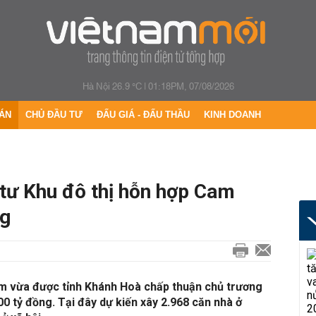
Hà Nội 26.9 °C
|
01:18PM, 07/08/2026
ÁN
CHỦ ĐẦU TƯ
ĐẤU GIÁ - ĐẤU THẦU
KINH DOANH
tư Khu đô thị hỗn hợp Cam
ng
m vừa được tỉnh Khánh Hoà chấp thuận chủ trương
00 tỷ đồng. Tại đây dự kiến xây 2.968 căn nhà ở