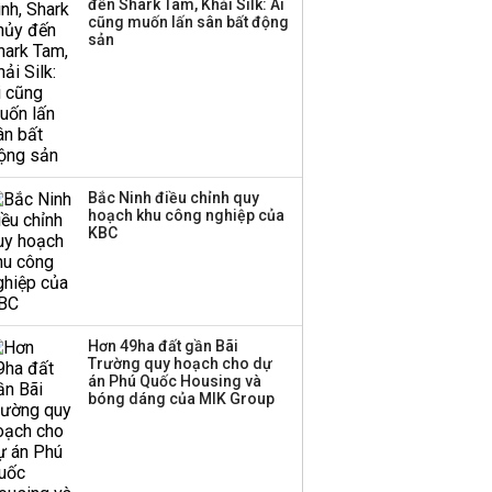
đến Shark Tam, Khải Silk: Ai
tăng vốn lên gần
cũng muốn lấn sân bất động
77.800 tỷ
sản
Bắc Ninh điều chỉnh quy
hoạch khu công nghiệp của
KBC
Hơn 49ha đất gần Bãi
Trường quy hoạch cho dự
án Phú Quốc Housing và
bóng dáng của MIK Group