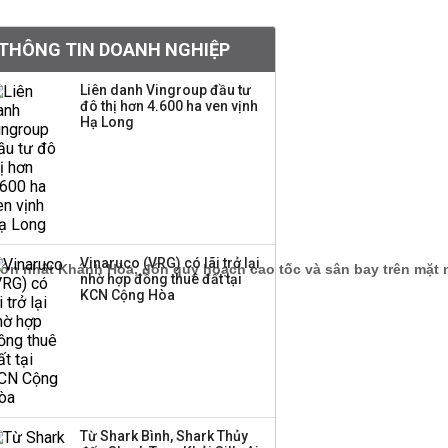
Đề xuất miễn 30% thuế
thu nhập cho hộ kinh
THÔNG TIN DOANH NGHIỆP
doanh, doanh nghiệp
có doanh thu dưới 10 tỷ
Liên danh Vingroup đầu tư
đồng
đô thị hơn 4.600 ha ven vịnh
Hạ Long
Bà Lê Thị Thu Thủy gửi
lời chào tạm biệt
VinFast sau 9 năm gắn
bó
Dàn lãnh đạo GenZ nhà
Vinaruco (VRG) có lãi trở lại
Vingroup,
nhờ hợp đồng thuê đất tại
KCN Cộng Hòa
Techcombank,
VPBank, PC1: Người
nắm 10.000 tỷ đồng cổ
phiếu, người làm chủ
tịch ở tuổi 27
BIDV sắp phát hành
Từ Shark Bình, Shark Thủy
gần 500 triệu cổ phiếu,