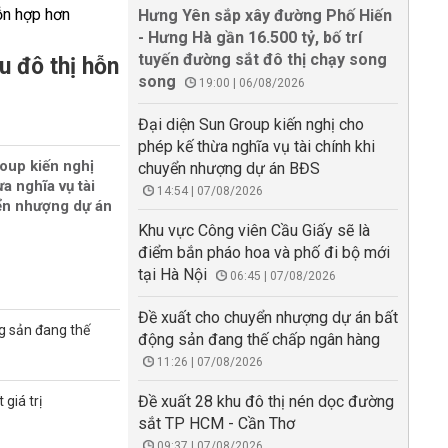
Hưng Yên sắp xây đường Phố Hiến
- Hưng Hà gần 16.500 tỷ, bố trí
tuyến đường sắt đô thị chạy song
u đô thị hỗn
song
19:00 | 06/08/2026
Đại diện Sun Group kiến nghị cho
phép kế thừa nghĩa vụ tài chính khi
oup kiến nghị
chuyển nhượng dự án BĐS
a nghĩa vụ tài
14:54 | 07/08/2026
ển nhượng dự án
Khu vực Công viên Cầu Giấy sẽ là
điểm bắn pháo hoa và phố đi bộ mới
tại Hà Nội
06:45 | 07/08/2026
Đề xuất cho chuyển nhượng dự án bất
g sản đang thế
động sản đang thế chấp ngân hàng
11:26 | 07/08/2026
Đề xuất 28 khu đô thị nén dọc đường
giá trị
sắt TP HCM - Cần Thơ
09:37 | 07/08/2026