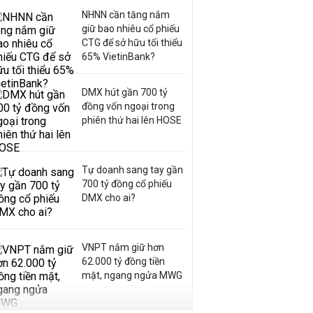
NHNN cần tăng nắm
giữ bao nhiêu cổ phiếu
CTG để sở hữu tối thiểu
65% VietinBank?
DMX hút gần 700 tỷ
đồng vốn ngoại trong
phiên thứ hai lên HOSE
Tự doanh sang tay gần
700 tỷ đồng cổ phiếu
DMX cho ai?
VNPT nắm giữ hơn
62.000 tỷ đồng tiền
mặt, ngang ngửa MWG