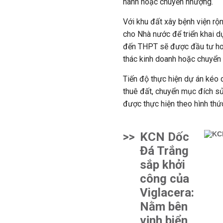
hành hoặc chuyển nhượng.
Với khu đất xây bệnh viện rộn
cho Nhà nước để triển khai d
đến THPT sẽ được đầu tư hoàn
thác kinh doanh hoặc chuyển
Tiến độ thực hiện dự án kéo 
thuê đất, chuyển mục đích sử
được thực hiện theo hình thứ
>>
KCN Dốc
Đá Trắng
sắp khởi
công của
Viglacera:
Nằm bên
vịnh biển