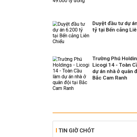
Duyệt đầu tư dự á
tỷ tại Bến cảng Li
Trường Phú Holdin
Licogi 14 - Toàn C
dự án nhà ở quân đ
Bắc Cam Ranh
TIN GIỜ CHÓT