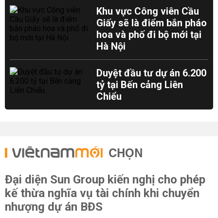
Khu vực Công viên Cầu
Giấy sẽ là điểm bắn pháo
hoa và phố đi bộ mới tại
Hà Nội
Duyệt đầu tư dự án 6.200
tỷ tại Bến cảng Liên
Chiểu
CHỌN
Đại diện Sun Group kiến nghị cho phép
kế thừa nghĩa vụ tài chính khi chuyển
nhượng dự án BĐS