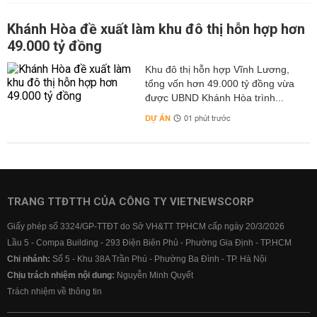
Khánh Hòa đề xuất làm khu đô thị hỗn hợp hơn
49.000 tỷ đồng
Khu đô thị hỗn hợp Vĩnh Lương,
tổng vốn hơn 49.000 tỷ đồng vừa
được UBND Khánh Hòa trình...
DỰ ÁN
01 phút trước
TRANG TTĐTTH CỦA CÔNG TY VIETNEWSCORP
Giấy phép số 3324/GP-TTĐT do Sở VH&TT TPHCM cấp ngày 20/3/2026
Lầu 5 - Compa Building - 293 Điện Biên Phủ - Phường Gia Định - TP.HCM
Chi nhánh:
Số 5 - Khu 38A Trần Phú - Phường Ba Đình - TP. Hà Nội
Chịu trách nhiệm nội dung:
Nguyễn Minh Quyết
Trách nhiệm về thông tin