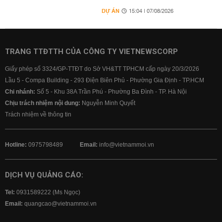
DỰ ÁN
15:04 | 07/08/2026
TRANG TTĐTTH CỦA CÔNG TY VIETNEWSCORP
Giấy phép số 3324/GP-TTĐT do Sở VH&TT TPHCM cấp ngày 20/3/2026
Lầu 5 - Compa Building - 293 Điện Biên Phủ - Phường Gia Định - TP.HCM
Chi nhánh:
Số 5 - Khu 38A Trần Phú - Phường Ba Đình - TP. Hà Nội
Chịu trách nhiệm nội dung:
Nguyễn Minh Quyết
Trách nhiệm về thông tin
Hotline:
0975798489
Email:
info@vietnammoi.vn
DỊCH VỤ QUẢNG CÁO:
Tel:
0931589222 (Ms Ngọc)
Email:
quangcao@vietnammoi.vn