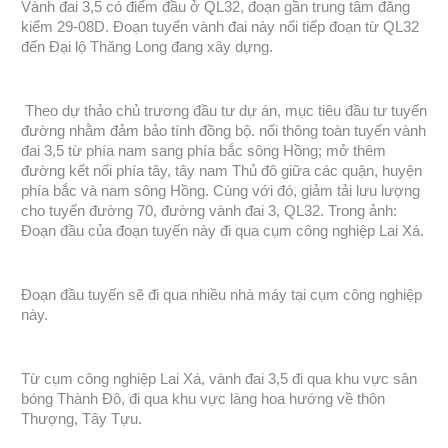
Vành đai 3,5 có điểm đầu ở QL32, đoạn gần trung tâm đăng
kiểm 29-08D. Đoạn tuyến vành đai này nối tiếp đoạn từ QL32
đến Đại lộ Thăng Long đang xây dựng.
Theo dự thảo chủ trương đầu tư dự án, mục tiêu đầu tư tuyến
đường nhằm đảm bảo tính đồng bộ. nối thông toàn tuyến vành
đai 3,5 từ phía nam sang phía bắc sông Hồng; mở thêm
đường kết nối phía tây, tây nam Thủ đô giữa các quận, huyện
phía bắc và nam sông Hồng. Cùng với đó, giảm tải lưu lượng
cho tuyến đường 70, đường vành đai 3, QL32.
Trong ảnh:
Đoạn đầu của đoạn tuyến này đi qua cụm công nghiệp Lai Xá.
Đoạn đầu tuyến sẽ đi qua nhiều nhà máy tại cụm công nghiệp
này.
Từ cụm công nghiệp Lai Xá, vành đai 3,5 đi qua khu vực sân
bóng Thành Đô, đi qua khu vực làng hoa hướng về thôn
Thượng, Tây Tựu.