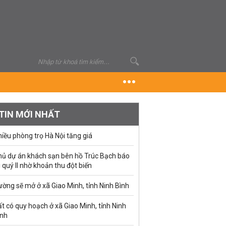
TIN MỚI NHẤT
iều phòng trọ Hà Nội tăng giá
hủ dự án khách sạn bên hồ Trúc Bạch báo
i quý II nhờ khoản thu đột biến
ờng sẽ mở ở xã Giao Minh, tỉnh Ninh Bình
t có quy hoạch ở xã Giao Minh, tỉnh Ninh
ình