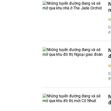
N
n
Q
C
ở
N
đ
Q
C
t
N
đ