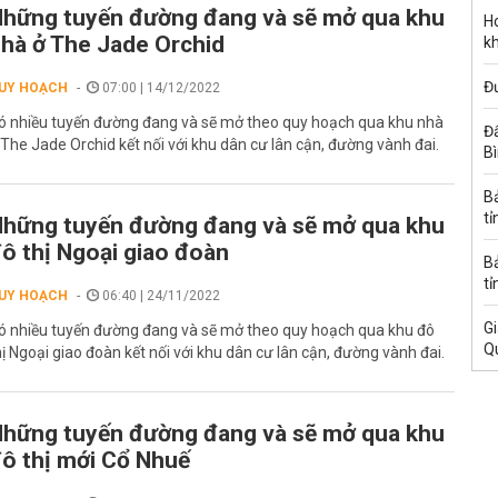
hững tuyến đường đang và sẽ mở qua khu
Ho
hà ở The Jade Orchid
k
Đ
UY HOẠCH
07:00 | 14/12/2022
ó nhiều tuyến đường đang và sẽ mở theo quy hoạch qua khu nhà
Đấ
 The Jade Orchid kết nối với khu dân cư lân cận, đường vành đai.
B
B
tỉ
hững tuyến đường đang và sẽ mở qua khu
ô thị Ngoại giao đoàn
B
tỉ
UY HOẠCH
06:40 | 24/11/2022
Gi
ó nhiều tuyến đường đang và sẽ mở theo quy hoạch qua khu đô
Q
hị Ngoại giao đoàn kết nối với khu dân cư lân cận, đường vành đai.
hững tuyến đường đang và sẽ mở qua khu
ô thị mới Cổ Nhuế