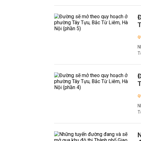
Đ
T
Q
N
T
Đ
T
Q
N
T
N