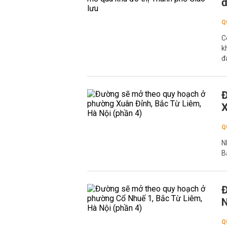
đ
Q
C
k
đa
Đ
X
Q
N
B
Đ
N
Q