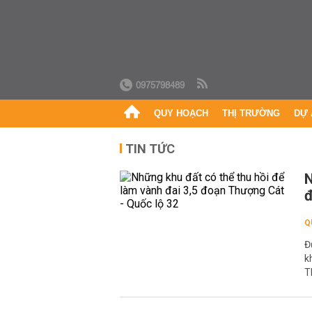
0975798489
QUY HOẠCH
THỊ TRƯỜNG
DỰ 
TIN TỨC
N
đ
Q
Đ
k
T