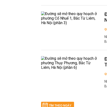
Đ
N
Q
N
B
Đ
T
Q
N
B
TÌM THEO NGÀY