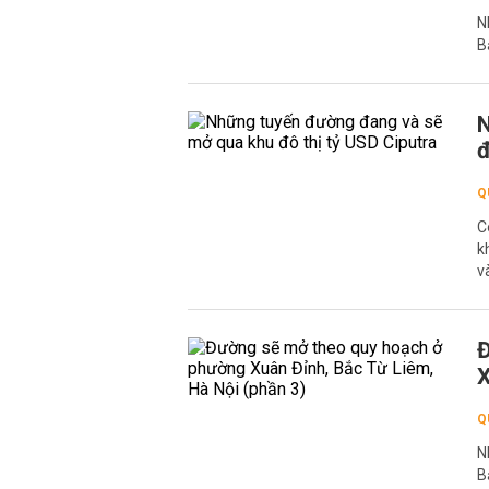
N
B
N
đ
Q
C
k
v
Đ
X
Q
N
B