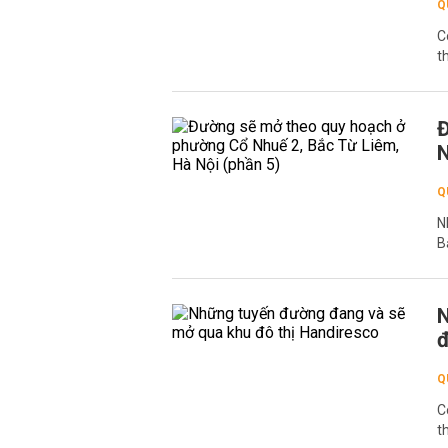
Q
C
t
Đ
N
Q
N
B
N
đ
Q
C
t