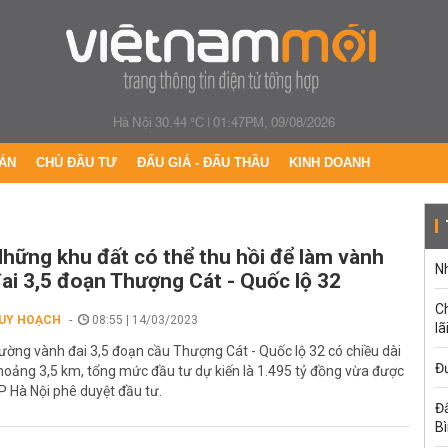
Hà Nội 30.44 °C
|
01:47PM, 09/08/2026
ÁN
CHỦ ĐẦU TƯ
ĐẤU GIÁ - ĐẤU THẦU
KINH DOANH
hững khu đất có thể thu hồi để làm vành
Nh
ai 3,5 đoạn Thượng Cát - Quốc lộ 32
C
UY HOẠCH
08:55 | 14/03/2023
lã
ường vành đai 3,5 đoạn cầu Thượng Cát - Quốc lộ 32 có chiều dài
Đư
hoảng 3,5 km, tổng mức đầu tư dự kiến là 1.495 tỷ đồng vừa được
P Hà Nội phê duyệt đầu tư.
Đấ
B