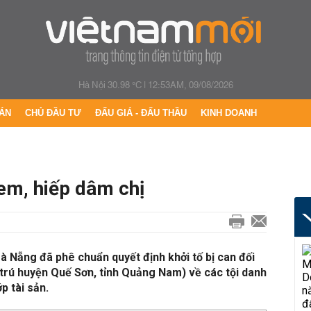
Hà Nội 30.98 °C
|
12:53AM, 09/08/2026
ÁN
CHỦ ĐẦU TƯ
ĐẤU GIÁ - ĐẤU THẦU
KINH DOANH
 em, hiếp dâm chị
 Nẵng đã phê chuẩn quyết định khởi tố bị can đối
 trú huyện Quế Sơn, tỉnh Quảng Nam) về các tội danh
p tài sản.