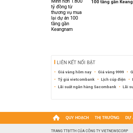
100 tầng gần Kean
LIÊN KẾT NỔI BẬT
Giá vàng hôm nay
Giá vàng 9999
G
Tỷ giá vietcombank
Lịch cúp điện
Lãi suất ngân hàng Sacombank
Lãi s
QUY HOẠCH
THỊ TRƯỜNG
DỰ 
TRANG TTĐTTH CỦA CÔNG TY VIETNEWSCORP