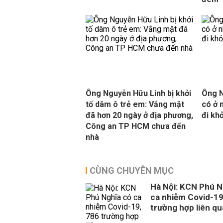
Ông Nguyễn Hữu Linh bị khởi
Ông N
tố dâm ô trẻ em: Vắng mặt
có ở 
đã hơn 20 ngày ở địa phương,
đi khỏ
Công an TP HCM chưa đến
nhà
CÙNG CHUYÊN MỤC
Hà Nội: KCN Phú N
ca nhiễm Covid-19
trường hợp liên q