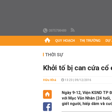
0975798489
QUY HOẠCH
THỊ TRƯỜNG
DỰ 
THỜI SỰ
Khởi tố bị can cứa cổ
Hữu Khá
13:23 | 09/12/2016
Ngày 9-12, Viện KSND TP Đà
với Mạc Văn Nhân (24 tuổi,
giết người, hiếp dâm và cướ