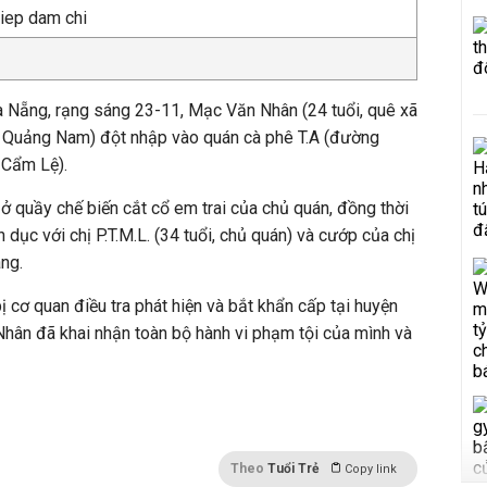
 Nẵng, rạng sáng 23-11, Mạc Văn Nhân (24 tuổi, quê xã
h Quảng Nam) đột nhập vào quán cà phê T.A (đường
 Cẩm Lệ).
ở quầy chế biến cắt cổ em trai của chủ quán, đồng thời
h dục với chị P.T.M.L. (34 tuổi, chủ quán) và cướp của chị
àng.
cơ quan điều tra phát hiện và bắt khẩn cấp tại huyện
hân đã khai nhận toàn bộ hành vi phạm tội của mình và
Theo
Tuổi Trẻ
Copy link