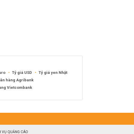
uro
Tỷ giá USD
Tỷ giá yen Nhật
gân hàng Agribank
hàng Vietcombank
H VỤ QUẢNG CÁO