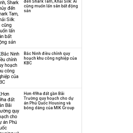
đến Shark Tam, Khải Silk: Ai
thương mại hàng đầu?
cũng muốn lấn sân bất động
sản
Bắc Ninh điều chỉnh quy
hoạch khu công nghiệp của
KBC
Hơn 49ha đất gần Bãi
Trường quy hoạch cho dự
án Phú Quốc Housing và
bóng dáng của MIK Group