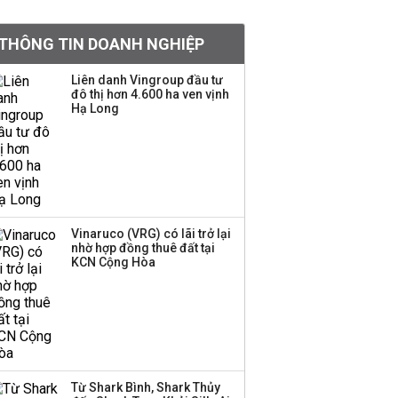
Chân dung ông chủ kín
THÔNG TIN DOANH NGHIỆP
tiếng đứng sau tiệm
vàng Mi Hồng: Từ phụ
Liên danh Vingroup đầu tư
xe, sửa đồ điện tử cũ
đô thị hơn 4.600 ha ven vịnh
đến gây dựng thương
Hạ Long
hiệu hơn 35 năm tuổi
SSI Research chỉ ra hai
yếu tố quyết định động
lực tăng trưởng nửa
cuối năm
Vinaruco (VRG) có lãi trở lại
nhờ hợp đồng thuê đất tại
PNJ công bố thông tin
KCN Cộng Hòa
bất thường liên quan
đến vấn đề nộp thuế
Ông Trump sắp có
quyền tùy ý áp thuế
Từ Shark Bình, Shark Thủy
100% lên những đối tác