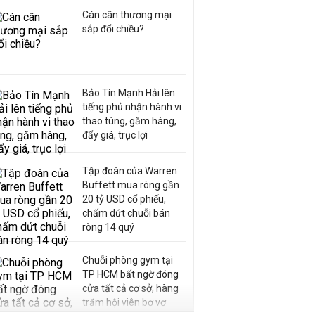
Cán cân thương mại
sắp đổi chiều?
Bảo Tín Mạnh Hải lên
tiếng phủ nhận hành vi
thao túng, găm hàng,
đẩy giá, trục lợi
Tập đoàn của Warren
Buffett mua ròng gần
20 tỷ USD cổ phiếu,
chấm dứt chuỗi bán
ròng 14 quý
Chuỗi phòng gym tại
TP HCM bất ngờ đóng
cửa tất cả cơ sở, hàng
trăm hội viên bơ vơ