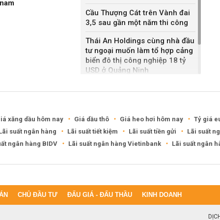
gnam
Cầu Thượng Cát trên Vành đai
3,5 sau gần một năm thi công
Thái An Holdings cùng nhà đầu
tư ngoại muốn làm tổ hợp cảng
biển đô thị công nghiệp 18 tỷ
USD ở Quảng Ninh
Bắc Ninh giao nhà đầu tư hai
dự án NOXH gần 2.000 tỷ đồng
iá xăng dầu hôm nay
Giá dầu thô
Giá heo hơi hôm nay
Tỷ giá e
Lãi suất ngân hàng
Lãi suất tiết kiệm
Lãi suất tiền gửi
Lãi suất n
uất ngân hàng BIDV
Lãi suất ngân hàng Vietinbank
Lãi suất ngân 
ÁN
CHỦ ĐẦU TƯ
ĐẤU GIÁ - ĐẤU THẦU
KINH DOANH
DỊC