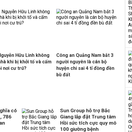
guyễn Hữu Linh không
Công an Quảng Nam bắt 3
nhà khi bị khởi tố và cấm
người nguyên là cán bộ
i nơi cư trú?
huyện chi sai 4 tỉ đồng đền
bù đất
ghĩa có
Sun Group hỗ trợ Bắc
, 786
Giang lắp đặt Trung tâm
uan
Hồi sức tích cực quy mô
100 giường bệnh