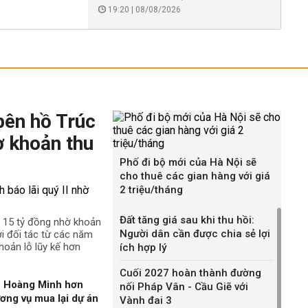
19:20 | 08/08/2026
bên hồ Trúc
ờ khoản thu
Phố đi bộ mới của Hà Nội sẽ
cho thuê các gian hàng với giá
2 triệu/tháng
Đất tăng giá sau khi thu hồi:
n 15 tỷ đồng nhờ khoản
Người dân cần được chia sẻ lợi
ới đối tác từ các năm
hoản lỗ lũy kế hơn
ích hợp lý
Cuối 2027 hoàn thành đường
n Hoàng Minh hơn
nối Pháp Vân - Cầu Giẽ với
ương vụ mua lại dự án
Vành đai 3