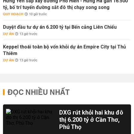
Hưng Yên sắp xây đường Phố Hiến - Hưng Hà gần 16.500
tỷ, bố trí tuyến đường sắt đô thị chạy song song
QUY HOẠCH
10 giờ trước
Duyệt đầu tư dự án 6.200 tỷ tại Bến cảng Liên Chiểu
DỰ ÁN
13 giờ trước
Keppel thoái toàn bộ vốn khỏi dự án Empire City tại Thủ
Thiêm
DỰ ÁN
13 giờ trước
ĐỌC NHIỀU NHẤT
DXG rút khỏi hai khu đô
thị 6.200 tỷ ở Cần Thơ,
Phú Thọ