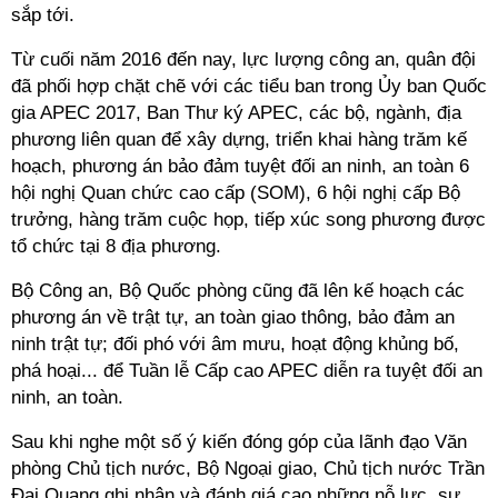
sắp tới.
Từ cuối năm 2016 đến nay, lực lượng công an, quân đội
đã phối hợp chặt chẽ với các tiểu ban trong Ủy ban Quốc
gia APEC 2017, Ban Thư ký APEC, các bộ, ngành, địa
phương liên quan để xây dựng, triển khai hàng trăm kế
hoạch, phương án bảo đảm tuyệt đối an ninh, an toàn 6
hội nghị Quan chức cao cấp (SOM), 6 hội nghị cấp Bộ
trưởng, hàng trăm cuộc họp, tiếp xúc song phương được
tổ chức tại 8 địa phương.
Bộ Công an, Bộ Quốc phòng cũng đã lên kế hoạch các
phương án về trật tự, an toàn giao thông, bảo đảm an
ninh trật tự; đối phó với âm mưu, hoạt động khủng bố,
phá hoại... để Tuần lễ Cấp cao APEC diễn ra tuyệt đối an
ninh, an toàn.
Sau khi nghe một số ý kiến đóng góp của lãnh đạo Văn
phòng Chủ tịch nước, Bộ Ngoại giao, Chủ tịch nước Trần
Đại Quang ghi nhận và đánh giá cao những nỗ lực, sự