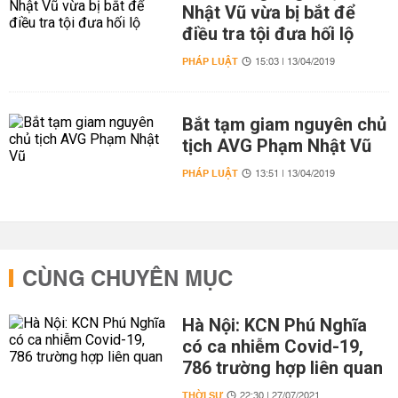
Nhật Vũ vừa bị bắt để
điều tra tội đưa hối lộ
PHÁP LUẬT
15:03 | 13/04/2019
Bắt tạm giam nguyên chủ
tịch AVG Phạm Nhật Vũ
PHÁP LUẬT
13:51 | 13/04/2019
CÙNG CHUYÊN MỤC
Hà Nội: KCN Phú Nghĩa
có ca nhiễm Covid-19,
786 trường hợp liên quan
THỜI SỰ
22:30 | 27/07/2021