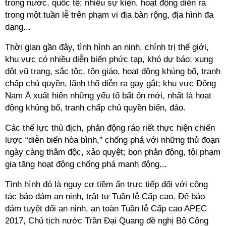
trong nước, quốc tế; nhiều sự kiện, hoạt động diễn ra
trong một tuần lễ trên phạm vi địa bàn rộng, địa hình đa
dạng...
Thời gian gần đây, tình hình an ninh, chính trị thế giới,
khu vực có nhiều diễn biến phức tạp, khó dự báo; xung
đột vũ trang, sắc tộc, tôn giáo, hoạt động khủng bố, tranh
chấp chủ quyền, lãnh thổ diễn ra gay gắt; khu vực Đông
Nam Á xuất hiện những yếu tố bất ổn mới, nhất là hoạt
động khủng bố, tranh chấp chủ quyền biển, đảo.
Các thế lực thù địch, phản động ráo riết thực hiện chiến
lược “diễn biến hòa bình," chống phá với những thủ đoạn
ngày càng thâm độc, xảo quyệt; bọn phản động, tội phạm
gia tăng hoạt động chống phá manh động...
Tình hình đó là nguy cơ tiềm ẩn trực tiếp đối với công
tác bảo đảm an ninh, trật tự Tuần lễ Cấp cao. Để bảo
đảm tuyệt đối an ninh, an toàn Tuần lễ Cấp cao APEC
2017, Chủ tịch nước Trần Đại Quang đề nghị Bộ Công