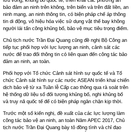
lưu vong, khủng bố quốc tế; triển khai các phương án
bảo đảm an ninh trên không, trên biển và trên đất liền, an
ninh mạng, an ninh thông tin, có biện pháp chế áp thông
tin di động, vô hiệu hóa việc sử dụng vật thể bay không
người lái tấn công khủng bố, bảo vệ mục tiêu trọng điểm.
Chủ tịch nước Trần Đại Quang cũng đề nghị Bộ Công an
tiếp tục phối hợp với lực lượng an ninh, cảnh sát các
nước để trao đổi thông tin có liên quan đến công tác bảo
đảm an ninh, an toàn.
Phối hợp với Tổ chức Cảnh sát hình sự quốc tế và Tổ
chức Cảnh sát hình sự các nước ASEAN triển khai chiến
dịch bảo vệ từ xa Tuần lễ Cấp cao thông qua rà soát trên
hệ thống dữ liệu số đối tượng khủng bố, nghi khủng bố
và truy nã quốc tế để có biện pháp ngăn chặn kịp thời.
Trước một số kiến nghị, đề xuất của các lực lượng làm
công tác bảo vệ an ninh, an toàn Năm APEC 2017, Chủ
tịch nước Trần Đại Quang bày tỏ đồng tình và chỉ đạo