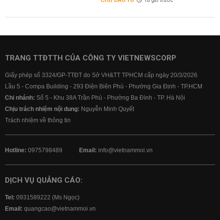
CHỦ ĐẦU TƯ
18 giờ trước
TRANG TTĐTTH CỦA CÔNG TY VIETNEWSCORP
Giấy phép số 3324/GP-TTĐT do Sở VH&TT TPHCM cấp ngày 20/3/2026
Lầu 5 - Compa Building - 293 Điện Biên Phủ - Phường Gia Định - TP.HCM
Chi nhánh:
Số 5 - Khu 38A Trần Phú - Phường Ba Đình - TP. Hà Nội
Chịu trách nhiệm nội dung:
Nguyễn Minh Quyết
Trách nhiệm về thông tin
Hotline:
0975798489
Email:
info@vietnammoi.vn
DỊCH VỤ QUẢNG CÁO:
Tel:
0931589222 (Ms Ngọc)
Email:
quangcao@vietnammoi.vn