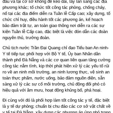
đầu và tại cơ sở không để kéo dài, lây lan sang các địa
phương khác; tổ chức tốt công tác phòng, chống cháy,
nổ tại các địa điểm diễn ra Tuần lễ Cấp cao; xây dựng, tổ
chức chỉ huy, điều hành tốt các phương án, kế hoạch
bảo đảm trật tự, an toàn giao thông nơi diễn ra các sự
kiện Tuần lễ Cấp cao, đặc biệt là việc đón dẫn các đoàn
nguyên thủ, trưởng đoàn.
Chủ tịch nước Trần Đại Quang chỉ đạo Tiểu ban An ninh-
Y tế tiếp tục phối hợp với Bộ Y tế, Ủy ban Nhân dân
thành phố Đà Nẵng và các cơ quan liên quan tăng cường
công tác nắm tình, kịp thời phát hiện xử lý các yếu tố rủi
ro về an ninh môi trường, an ninh lương thực, vệ sinh an
toàn thực phẩm, nước uống, bảo đảm nguồn điện, sẵn
sàng xử lý các sự cố môi trường, chủ động đối phó có
hiệu quả với âm mưu, hoạt động khủng bố, phá hoại.
Đi cùng với đó là phối hợp làm tốt công tác y tế, đặc biệt
là y tế dự phòng; chuẩn bị chu đáo các cơ sở vật chất về
y tế tại Đà Nẵng, xây dựng các phương án ứng phó trong