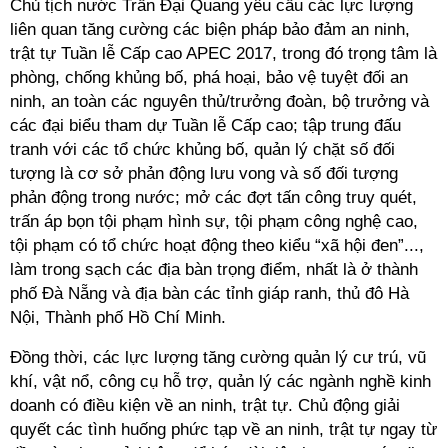
Chủ tịch nước Trần Đại Quang yêu cầu các lực lượng
liên quan tăng cường các biện pháp bảo đảm an ninh,
trật tự Tuần lễ Cấp cao APEC 2017, trong đó trọng tâm là
phòng, chống khủng bố, phá hoại, bảo vệ tuyệt đối an
ninh, an toàn các nguyên thủ/trưởng đoàn, bộ trưởng và
các đại biểu tham dự Tuần lễ Cấp cao; tập trung đấu
tranh với các tổ chức khủng bố, quản lý chặt số đối
tượng là cơ sở phản động lưu vong và số đối tượng
phản động trong nước; mở các đợt tấn công truy quét,
trấn áp bọn tội phạm hình sự, tội phạm công nghệ cao,
tội phạm có tổ chức hoạt động theo kiểu “xã hội đen”...,
làm trong sạch các địa bàn trọng điểm, nhất là ở thành
phố Đà Nẵng và địa bàn các tỉnh giáp ranh, thủ đô Hà
Nội, Thành phố Hồ Chí Minh.
Đồng thời, các lực lượng tăng cường quản lý cư trú, vũ
khí, vật nổ, công cụ hỗ trợ, quản lý các ngành nghề kinh
doanh có điều kiện về an ninh, trật tự. Chủ động giải
quyết các tình huống phức tạp về an ninh, trật tự ngay từ