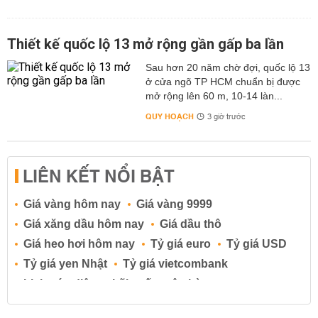
Thiết kế quốc lộ 13 mở rộng gần gấp ba lần
Sau hơn 20 năm chờ đợi, quốc lộ 13
ở cửa ngõ TP HCM chuẩn bị được
mở rộng lên 60 m, 10-14 làn...
QUY HOẠCH
3 giờ trước
LIÊN KẾT NỔI BẬT
Giá vàng hôm nay
Giá vàng 9999
Giá xăng dầu hôm nay
Giá dầu thô
Giá heo hơi hôm nay
Tỷ giá euro
Tỷ giá USD
Tỷ giá yen Nhật
Tỷ giá vietcombank
Lịch cúp điện
Lãi suất ngân hàng
Lãi suất tiết kiệm
Lãi suất tiền gửi