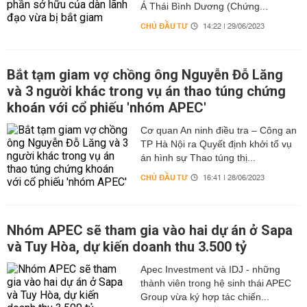
Á Thái Bình Dương (Chứng...
CHỦ ĐẦU TƯ
14:22 | 29/06/2023
Bắt tạm giam vợ chồng ông Nguyễn Đỗ Lăng
và 3 người khác trong vụ án thao túng chứng
khoán với cổ phiếu 'nhóm APEC'
Cơ quan An ninh điều tra – Công an
TP Hà Nội ra Quyết định khởi tố vụ
án hình sự Thao túng thị...
CHỦ ĐẦU TƯ
16:41 | 28/06/2023
Nhóm APEC sẽ tham gia vào hai dự án ở Sapa
và Tuy Hòa, dự kiến doanh thu 3.500 tỷ
Apec Investment và IDJ - những
thành viên trong hệ sinh thái APEC
Group vừa ký hợp tác chiến...