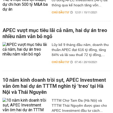
cổ đông APEC Investment (API) đã
thông qua kế hoạch tăng vốn...
CHỦ ĐẦU TƯ
12:01 | 15/11/2021
APEC vượt mục tiêu lãi cả năm, hai dự án treo
nhiều năm vẫn bỏ ngỏ
Lũy kế 9 tháng đầu năm, doanh thu
thuần APEC đạt 616 tỷ đồng, tăng
84% và lãi sau thuế 72 tỷ đồng,...
CHỦ ĐẦU TƯ
07:45 | 20/10/2021
10 năm kinh doanh trồi sụt, APEC Investment
vẫn ôm hai dự án TTTM nghìn tỷ 'treo' tại Hà
Nội và Thái Nguyên
TTTM Chợ Tam Đa (Hà Nội) và
TTTM Thái Nguyên được giao cho
APEC Investment đầu tư cách...