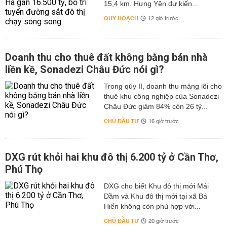
15,4 km. Hưng Yên dự kiến...
QUY HOẠCH
12 giờ trước
Doanh thu cho thuê đất không bằng bán nhà
liền kề, Sonadezi Châu Đức nói gì?
Trong qúy II, doanh thu mảng lõi cho
thuê khu công nghiệp của Sonadezi
Châu Đức giảm 84% còn 26 tỷ...
CHỦ ĐẦU TƯ
16 giờ trước
DXG rút khỏi hai khu đô thị 6.200 tỷ ở Cần Thơ,
Phú Thọ
DXG cho biết Khu đô thị mới Mái
Dầm và Khu đô thị mới tại xã Bá
Hiến không còn phù hợp với...
CHỦ ĐẦU TƯ
20 giờ trước