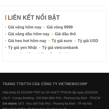
LIÊN KẾT NỔI BẬT
Giá vàng hôm nay
Giá vàng 9999
Giá xăng dầu hôm nay
Giá dầu thô
Giá heo hơi hôm nay
Tỷ giá euro
Tỷ giá USD
Tỷ giá yen Nhật
Tỷ giá vietcombank
Lịch cúp điện
Lãi suất ngân hàng
Lãi suất tiết kiệm
Lãi suất tiền gửi
Lãi suất ngân hàng Agribank
Lãi suất ngân hàng Sacombank
Lãi suất ngân hàng BIDV
TRANG TTĐTTH CỦA CÔNG TY VIETNEWSCORP
Lãi suất ngân hàng Vietinbank
Giấy phép số 3324/GP-TTĐT do Sở VH&TT TPHCM cấp ngày 20/3/2026
Lãi suất ngân hàng Vietcombank
Lầu 5 - Compa Building - 293 Điện Biên Phủ - Phường Gia Định - TP.HCM
Chi nhánh:
Số 5 - Khu 38A Trần Phú - Phường Ba Đình - TP. Hà Nội