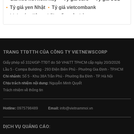
Tỷ giá yen Nhật
Tỷ giá vietcombank
Lịch cúp điện
Lãi suất ngân hàng
Lãi suất tiết kiệm
Lãi suất tiền gửi
Lãi suất ngân hàng Agribank
Lãi suất ngân hàng Sacombank
Lãi suất ngân hàng BIDV
TRANG TTĐTTH CỦA CÔNG TY VIETNEWSCORP
Lãi suất ngân hàng Vietinbank
Giấy phép số 3324/GP-TTĐT do Sở VH&TT TPHCM cấp ngày 20/3/2026
Lãi suất ngân hàng Vietcombank
Lầu 5 - Compa Building - 293 Điện Biên Phủ - Phường Gia Định - TP.HCM
Chi nhánh:
Số 5 - Khu 38A Trần Phú - Phường Ba Đình - TP. Hà Nội
Chịu trách nhiệm nội dung:
Nguyễn Minh Quyết
Trách nhiệm về thông tin
Hotline:
0975798489
Email:
info@vietnammoi.vn
DỊCH VỤ QUẢNG CÁO: