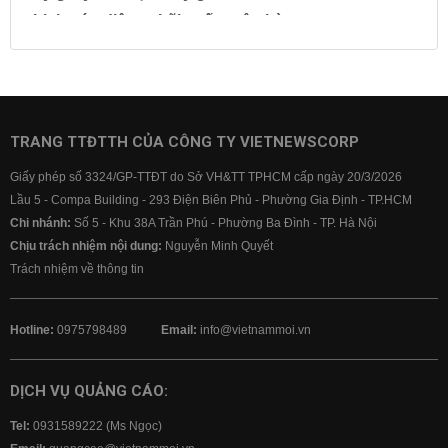
Lịch cúp điện
Lãi suất ngân hàng
Lãi suất tiết kiệm
Lãi suất tiền gửi
Lãi suất ngân hàng Agribank
Lãi suất ngân hàng Sacombank
Lãi suất ngân hàng BIDV
TRANG TTĐTTH CỦA CÔNG TY VIETNEWSCORP
Lãi suất ngân hàng Vietinbank
Giấy phép số 3324/GP-TTĐT do Sở VH&TT TPHCM cấp ngày 20/3/2026
Lãi suất ngân hàng Vietcombank
Lầu 5 - Compa Building - 293 Điện Biên Phủ - Phường Gia Định - TP.HCM
Chi nhánh:
Số 5 - Khu 38A Trần Phú - Phường Ba Đình - TP. Hà Nội
Chịu trách nhiệm nội dung:
Nguyễn Minh Quyết
Trách nhiệm về thông tin
Hotline:
0975798489
Email:
info@vietnammoi.vn
DỊCH VỤ QUẢNG CÁO:
Tel:
0931589222 (Ms Ngọc)