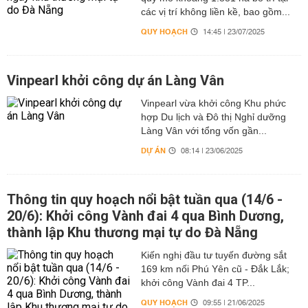
các vị trí không liền kề, bao gồm...
QUY HOẠCH
14:45 | 23/07/2025
Vinpearl khởi công dự án Làng Vân
Vinpearl vừa khởi công Khu phức
hợp Du lịch và Đô thị Nghỉ dưỡng
Làng Vân với tổng vốn gần...
DỰ ÁN
08:14 | 23/06/2025
Thông tin quy hoạch nổi bật tuần qua (14/6 -
20/6): Khởi công Vành đai 4 qua Bình Dương,
thành lập Khu thương mại tự do Đà Nẵng
Kiến nghị đầu tư tuyến đường sắt
169 km nối Phú Yên cũ - Đắk Lắk;
khởi công Vành đai 4 TP...
QUY HOẠCH
09:55 | 21/06/2025