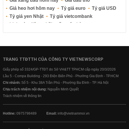
Giá xăng dầu hôm nay
Giá dầu thô
Giá heo hơi hôm nay
Tỷ giá euro
Tỷ giá USD
Tỷ giá yen Nhật
Tỷ giá vietcombank
Lịch cúp điện
Lãi suất ngân hàng
Lãi suất tiết kiệm
Lãi suất tiền gửi
Lãi suất ngân hàng Agribank
Lãi suất ngân hàng Sacombank
Lãi suất ngân hàng BIDV
TRANG TTĐTTH CỦA CÔNG TY VIETNEWSCORP
Lãi suất ngân hàng Vietinbank
Giấy phép số 3324/GP-TTĐT do Sở VH&TT TPHCM cấp ngày 20/3/2026
Lãi suất ngân hàng Vietcombank
Lầu 5 - Compa Building - 293 Điện Biên Phủ - Phường Gia Định - TP.HCM
Chi nhánh:
Số 5 - Khu 38A Trần Phú - Phường Ba Đình - TP. Hà Nội
Chịu trách nhiệm nội dung:
Nguyễn Minh Quyết
Trách nhiệm về thông tin
Hotline:
0975798489
Email:
info@vietnammoi.vn