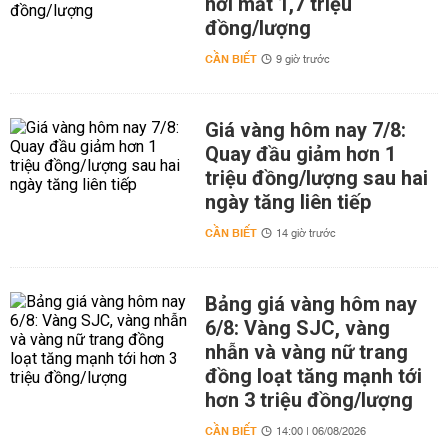
nơi mất 1,7 triệu
đồng/lượng
CẦN BIẾT
9 giờ trước
Giá vàng hôm nay 7/8:
Quay đầu giảm hơn 1
triệu đồng/lượng sau hai
ngày tăng liên tiếp
CẦN BIẾT
14 giờ trước
Bảng giá vàng hôm nay
6/8: Vàng SJC, vàng
nhẫn và vàng nữ trang
đồng loạt tăng mạnh tới
hơn 3 triệu đồng/lượng
CẦN BIẾT
14:00 | 06/08/2026