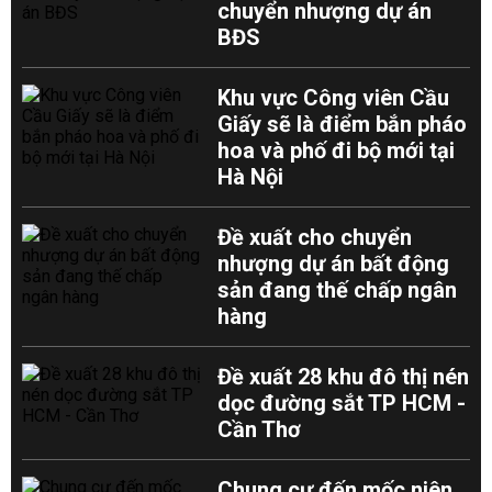
chuyển nhượng dự án
BĐS
Khu vực Công viên Cầu
Giấy sẽ là điểm bắn pháo
hoa và phố đi bộ mới tại
Hà Nội
Đề xuất cho chuyển
nhượng dự án bất động
sản đang thế chấp ngân
hàng
Đề xuất 28 khu đô thị nén
dọc đường sắt TP HCM -
Cần Thơ
Chung cư đến mốc niên