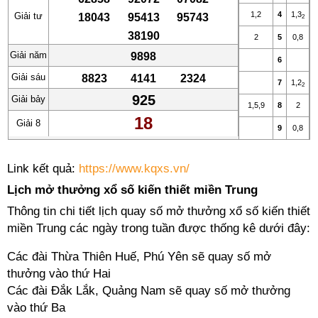
1
,
2
4
1
,
3
Giải tư
18043
95413
95743
2
38190
2
5
0
,
8
Giải năm
9898
6
Giải sáu
8823
4141
2324
7
1
,
2
2
925
Giải bảy
1
,
5
,
9
8
2
18
Giải 8
9
0
,
8
Link kết quả:
https://www.kqxs.vn/
Lịch mở thưởng xổ số kiến thiết miền Trung
Thông tin chi tiết lịch quay số mở thưởng xổ số kiến thiết
miền Trung các ngày trong tuần được thống kê dưới đây:
Các đài Thừa Thiên Huế, Phú Yên sẽ quay số mở
thưởng vào thứ Hai
Các đài Đắk Lắk, Quảng Nam sẽ quay số mở thưởng
vào thứ Ba