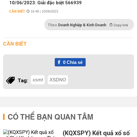
10/06/2023: Giải đặc biệt 566939
CẦN BIẾT
16:48 | 10/06/2023
Theo
Doanh Nghiệp & Kinh Doanh
Copy link
CẦN BIẾT
0
Chia sẻ
xsmt
XSDNO
Tag:
CÓ THỂ BẠN QUAN TÂM
(KQXSPY) Kết quả xổ số