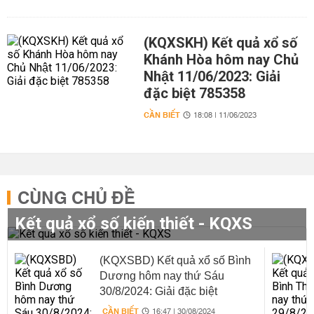
(KQXSKH) Kết quả xổ số
Khánh Hòa hôm nay Chủ
Nhật 11/06/2023: Giải
đặc biệt 785358
CẦN BIẾT
18:08 | 11/06/2023
CÙNG CHỦ ĐỀ
Kết quả xổ số kiến thiết - KQXS
(KQXSBD) Kết quả xổ số Bình
Dương hôm nay thứ Sáu
30/8/2024: Giải đặc biệt
654494
CẦN BIẾT
16:47 | 30/08/2024