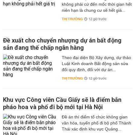
không phải cứ đến mốc thời gian hết
niên hạn là chung cư sẽ hết giá...
THỊ TRƯỜNG
12 giờ trước
Đề xuất cho chuyển nhượng dự án bất động
sản đang thế chấp ngân hàng
Theo đại diện Bộ Xây dựng, dự thảo
Luật Kinh doanh Bất động sản sửa
đổi quy định, đối với dự án...
THỊ TRƯỜNG
12 giờ trước
Khu vực Công viên Cầu Giấy sẽ là điểm bắn
pháo hoa và phố đi bộ mới tại Hà Nội
Đề án thí điểm tổ chức không gian
văn hóa, tuyến phố đi bộ phố Thành
Thái xác định khu vực Quảng...