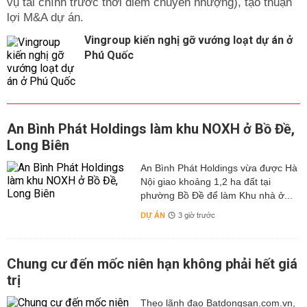
vụ tài chính trước thời điểm chuyển nhượng), tạo thuận
lợi M&A dự án.
Vingroup kiến nghị gỡ vướng loạt dự án ở
Phú Quốc
An Bình Phát Holdings làm khu NOXH ở Bồ Đề,
Long Biên
An Bình Phát Holdings vừa được Hà
Nội giao khoảng 1,2 ha đất tại
phường Bồ Đề để làm Khu nhà ở...
DỰ ÁN
3 giờ trước
Chung cư đến mốc niên hạn không phải hết giá
trị
Theo lãnh đạo Batdongsan.com.vn,