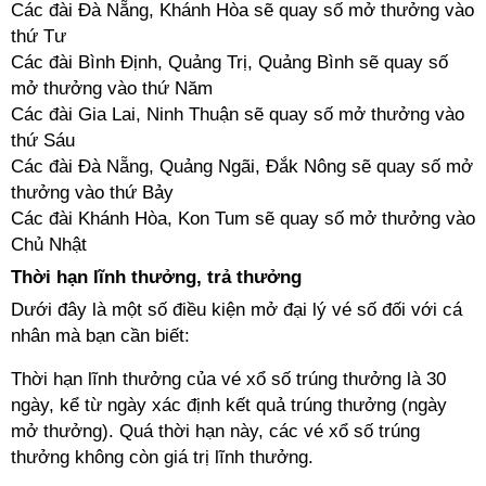
Các đài Đà Nẵng, Khánh Hòa sẽ quay số mở thưởng vào
thứ Tư
Các đài Bình Định, Quảng Trị, Quảng Bình sẽ quay số
mở thưởng vào thứ Năm
Các đài Gia Lai, Ninh Thuận sẽ quay số mở thưởng vào
thứ Sáu
Các đài Đà Nẵng, Quảng Ngãi, Đắk Nông sẽ quay số mở
thưởng vào thứ Bảy
Các đài Khánh Hòa, Kon Tum sẽ quay số mở thưởng vào
Chủ Nhật
Thời hạn lĩnh thưởng, trả thưởng
Dưới đây là một số điều kiện mở đại lý vé số đối với cá
nhân mà bạn cần biết:
Thời hạn lĩnh thưởng của vé xổ số trúng thưởng là 30
ngày, kể từ ngày xác định kết quả trúng thưởng (ngày
mở thưởng). Quá thời hạn này, các vé xổ số trúng
thưởng không còn giá trị lĩnh thưởng.