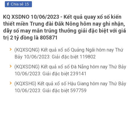
Chia sẻ
15
KQ XSDNO 10/06/2023 - Kết quả quay xổ số kiến
thiết miền Trung đài Đắk Nông hôm nay ghi nhận,
dãy số may mắn trúng thưởng giải đặc biệt với giá
trị 2 tỷ đồng là 805871
(KQXSQNG) Kết quả xổ số Quảng Ngãi hôm nay Thứ
Bảy 10/06/2023: Giải đặc biệt 119802
(KQXSDNG) Kết quả xổ số Đà Nẵng hôm nay Thứ Bảy
10/06/2023: Giải đặc biệt 239141
(KQXSHG) Kết quả xổ số Hậu Giang hôm nay Thứ Bảy
10/06/2023: Giải đặc biệt 597759