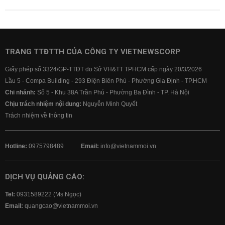
TRANG TTĐTTH CỦA CÔNG TY VIETNEWSCORP
Giấy phép số 3324/GP-TTĐT do Sở VH&TT TPHCM cấp ngày 20/3/2026
Lầu 5 - Compa Building - 293 Điện Biên Phủ - Phường Gia Định - TP.HCM
Chi nhánh:
Số 5 - Khu 38A Trần Phú - Phường Ba Đình - TP. Hà Nội
Chịu trách nhiệm nội dung:
Nguyễn Minh Quyết
Trách nhiệm về thông tin
Hotline:
0975798489
Email:
info@vietnammoi.vn
DỊCH VỤ QUẢNG CÁO:
Tel:
0931589222 (Ms Ngọc)
Email:
quangcao@vietnammoi.vn