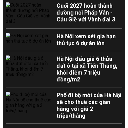
Cuối 2027 hoàn thành
đường nối Pháp Vân -
Cầu Giẽ với Vành đai 3
Hà Nội xem xét gia hạn
thủ tục 6 dự án lớn
Hà Nội đấu giá 6 thửa
đất ở tại xã Tiến Thắng,
khởi điểm 7 triệu
đồng/m2
Phố đi bộ mới của Hà Nội
sẽ cho thuê các gian
hàng với giá 2
triệu/tháng