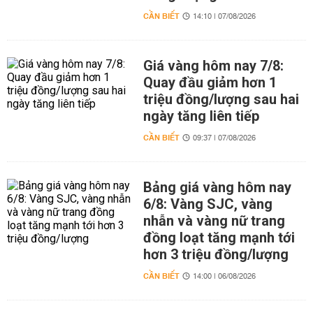
CẦN BIẾT
14:10 | 07/08/2026
Giá vàng hôm nay 7/8:
Quay đầu giảm hơn 1
triệu đồng/lượng sau hai
ngày tăng liên tiếp
CẦN BIẾT
09:37 | 07/08/2026
Bảng giá vàng hôm nay
6/8: Vàng SJC, vàng
nhẫn và vàng nữ trang
đồng loạt tăng mạnh tới
hơn 3 triệu đồng/lượng
CẦN BIẾT
14:00 | 06/08/2026