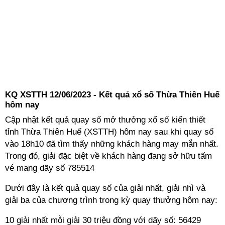
KQ XSTTH 12/06/2023 - Kết quả xổ số Thừa Thiên Huế
hôm nay
Cập nhật kết quả quay số mở thưởng xổ số kiến thiết
tỉnh Thừa Thiên Huế (XSTTH) hôm nay sau khi quay số
vào 18h10 đã tìm thấy những khách hàng may mắn nhất.
Trong đó, giải đặc biệt về khách hàng đang sở hữu tấm
vé mang dãy số 785514
Dưới đây là kết quả quay số của giải nhất, giải nhì và
giải ba của chương trình trong kỳ quay thưởng hôm nay:
10 giải nhất mỗi giải 30 triệu đồng với dãy số: 56429