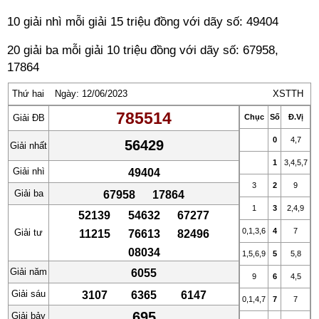
10 giải nhì mỗi giải 15 triệu đồng với dãy số: 49404
20 giải ba mỗi giải 10 triệu đồng với dãy số: 67958,
17864
Thứ hai
Ngày: 12/06/2023
XSTTH
785514
Giải ĐB
Chục
Số
Đ.Vị
0
4
,
7
56429
Giải nhất
1
3
,
4
,
5
,
7
Giải nhì
49404
3
2
9
Giải ba
67958
17864
1
3
2
,
4
,
9
52139
54632
67277
0
,
1
,
3
,
6
4
7
Giải tư
11215
76613
82496
08034
1
,
5
,
6
,
9
5
5
,
8
Giải năm
6055
9
6
4
,
5
Giải sáu
3107
6365
6147
0
,
1
,
4
,
7
7
7
695
Giải bảy