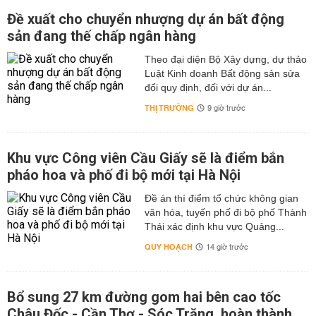
Đề xuất cho chuyển nhượng dự án bất động
sản đang thế chấp ngân hàng
Theo đại diện Bộ Xây dựng, dự thảo
Luật Kinh doanh Bất động sản sửa
đổi quy định, đối với dự án...
THỊ TRƯỜNG
9 giờ trước
Khu vực Công viên Cầu Giấy sẽ là điểm bắn
pháo hoa và phố đi bộ mới tại Hà Nội
Đề án thí điểm tổ chức không gian
văn hóa, tuyến phố đi bộ phố Thành
Thái xác định khu vực Quảng...
QUY HOẠCH
14 giờ trước
Bổ sung 27 km đường gom hai bên cao tốc
Châu Đốc - Cần Thơ - Sóc Trăng, hoàn thành