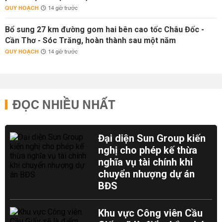
QUY HOẠCH
14 giờ trước
Bổ sung 27 km đường gom hai bên cao tốc Châu Đốc -
Cần Thơ - Sóc Trăng, hoàn thành sau một năm
QUY HOẠCH
14 giờ trước
ĐỌC NHIỀU NHẤT
Đại diện Sun Group kiến
nghị cho phép kế thừa
nghĩa vụ tài chính khi
chuyển nhượng dự án
BĐS
Khu vực Công viên Cầu