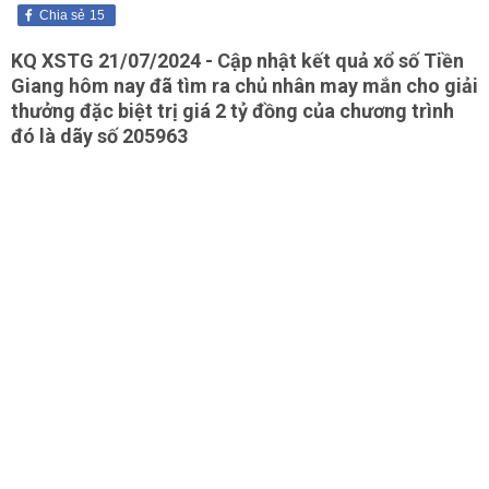
Chia sẻ
15
KQ XSTG 21/07/2024 - Cập nhật kết quả xổ số Tiền
Giang hôm nay đã tìm ra chủ nhân may mắn cho giải
thưởng đặc biệt trị giá 2 tỷ đồng của chương trình
đó là dãy số 205963