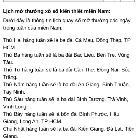
Lịch mở thưởng xổ số kiến thiết miền Nam:
Dưới đây là thông tin lịch quay số mở thưởng các ngày
trong tuần của miền Nam:
Thứ Hai hàng tuần sẽ là ba đài Cà Mau, Đồng Tháp, TP
HCM.
Thứ Ba hàng tuần sẽ là ba đài Bạc Liêu, Bến Tre, Vũng
Tàu.
Thứ Tư hàng tuần sẽ là ba đài Cần Thơ, Đồng Nai, Sóc
Trăng.
Thứ Năm hàng tuần sẽ là ba đài An Giang, Bình Thuận,
Tây Ninh.
Thứ Sáu hàng tuần sẽ là ba đài Bình Dương, Trà Vinh,
Vĩnh Long.
Thứ Bảy hàng tuần sẽ là bốn đài Bình Phước, Hậu
Giang, Long An, TP HCM.
Chủ Nhật hàng tuần sẽ là ba đài Kiên Giang, Đà Lạt, Tiền
Giang.