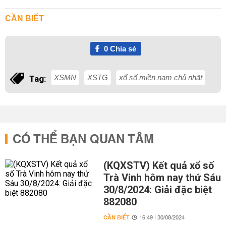
CẦN BIẾT
0
Chia sẻ
XSMN
XSTG
xổ số miền nam chủ nhật
Tag:
CÓ THỂ BẠN QUAN TÂM
(KQXSTV) Kết quả xổ số
Trà Vinh hôm nay thứ Sáu
30/8/2024: Giải đặc biệt
882080
CẦN BIẾT
16:49 | 30/08/2024