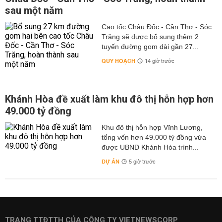
sau một năm
Cao tốc Châu Đốc - Cần Thơ - Sóc
Trăng sẽ được bổ sung thêm 2
tuyến đường gom dài gần 27...
QUY HOẠCH
14 giờ trước
Khánh Hòa đề xuất làm khu đô thị hỗn hợp hơn
49.000 tỷ đồng
Khu đô thị hỗn hợp Vĩnh Lương,
tổng vốn hơn 49.000 tỷ đồng vừa
được UBND Khánh Hòa trình...
DỰ ÁN
5 giờ trước
TRANG TTĐTTH CỦA CÔNG TY VIETNEWSCORP