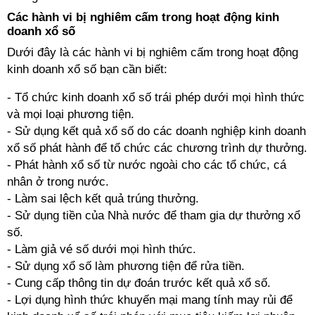
Các hành vi bị nghiêm cấm trong hoạt động kinh
doanh xổ số
Dưới đây là các hành vi bị nghiêm cấm trong hoạt động
kinh doanh xổ số bạn cần biết:
- Tổ chức kinh doanh xổ số trái phép dưới mọi hình thức
và mọi loại phương tiện.
- Sử dụng kết quả xổ số do các doanh nghiệp kinh doanh
xổ số phát hành để tổ chức các chương trình dự thưởng.
- Phát hành xổ số từ nước ngoài cho các tổ chức, cá
nhân ở trong nước.
- Làm sai lệch kết quả trúng thưởng.
- Sử dụng tiền của Nhà nước để tham gia dự thưởng xổ
số.
- Làm giả vé số dưới mọi hình thức.
- Sử dụng xổ số làm phương tiện để rửa tiền.
- Cung cấp thông tin dự đoán trước kết quả xổ số.
- Lợi dụng hình thức khuyến mại mang tính may rủi để