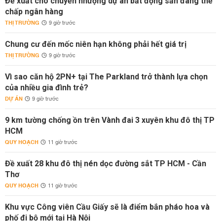
Đề xuất cho chuyển nhượng dự án bất động sản đang thế
chấp ngân hàng
THỊ TRƯỜNG
9 giờ trước
Chung cư đến mốc niên hạn không phải hết giá trị
THỊ TRƯỜNG
9 giờ trước
Vì sao căn hộ 2PN+ tại The Parkland trở thành lựa chọn
của nhiều gia đình trẻ?
DỰ ÁN
9 giờ trước
9 km tường chống ồn trên Vành đai 3 xuyên khu đô thị TP
HCM
QUY HOẠCH
11 giờ trước
Đề xuất 28 khu đô thị nén dọc đường sắt TP HCM - Cần
Thơ
QUY HOẠCH
11 giờ trước
Khu vực Công viên Cầu Giấy sẽ là điểm bắn pháo hoa và
phố đi bộ mới tại Hà Nội