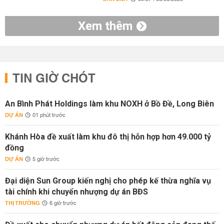
Xem thêm
TIN GIỜ CHÓT
An Bình Phát Holdings làm khu NOXH ở Bồ Đề, Long Biên
DỰ ÁN
01 phút trước
Khánh Hòa đề xuất làm khu đô thị hỗn hợp hơn 49.000 tỷ
đồng
DỰ ÁN
5 giờ trước
Đại diện Sun Group kiến nghị cho phép kế thừa nghĩa vụ
tài chính khi chuyển nhượng dự án BĐS
THỊ TRƯỜNG
6 giờ trước