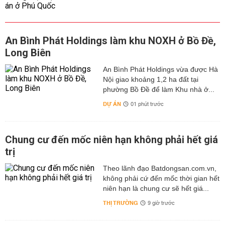
An Bình Phát Holdings làm khu NOXH ở Bồ Đề,
Long Biên
An Bình Phát Holdings vừa được Hà
Nội giao khoảng 1,2 ha đất tại
phường Bồ Đề để làm Khu nhà ở...
DỰ ÁN
01 phút trước
Chung cư đến mốc niên hạn không phải hết giá
trị
Theo lãnh đạo Batdongsan.com.vn,
không phải cứ đến mốc thời gian hết
niên hạn là chung cư sẽ hết giá...
THỊ TRƯỜNG
9 giờ trước