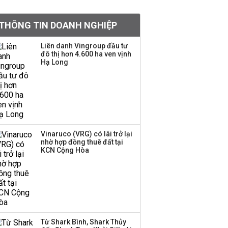
VNPT nắm giữ hơn
62.000 tỷ đồng tiền
THÔNG TIN DOANH NGHIỆP
mặt, ngang ngửa MWG
Liên danh Vingroup đầu tư
đô thị hơn 4.600 ha ven vịnh
Hạ Long
Bà Lê Thị Thu Thủy gửi
lời chào tạm biệt
VinFast sau 9 năm gắn
bó
Đề xuất miễn 30% thuế
thu nhập cho hộ kinh
Vinaruco (VRG) có lãi trở lại
nhờ hợp đồng thuê đất tại
doanh, doanh nghiệp
KCN Cộng Hòa
có doanh thu dưới 10 tỷ
đồng
BIDV sắp phát hành
gần 500 triệu cổ phiếu,
tăng vốn lên gần
77.800 tỷ
Từ Shark Bình, Shark Thủy