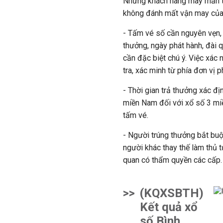
Những khách hàng may mắn tr
không đánh mất vận may của
- Tấm vé số cần nguyên vẹn, 
thưởng, ngày phát hành, đài q
cần đặc biệt chú ý. Việc xác 
tra, xác minh từ phía đơn vị p
- Thời gian trả thưởng xác đị
miền Nam đối với xổ số 3 miề
tấm vé.
- Người trúng thưởng bắt buộ
người khác thay thế làm thủ t
quan có thẩm quyền các cấp.
>>
(KQXSBTH)
Kết quả xổ
số Bình