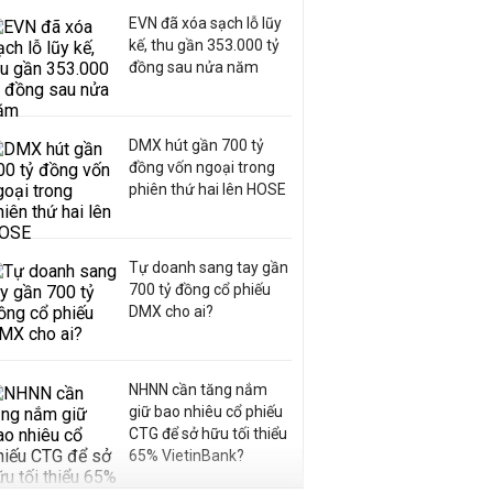
EVN đã xóa sạch lỗ lũy
kế, thu gần 353.000 tỷ
đồng sau nửa năm
DMX hút gần 700 tỷ
đồng vốn ngoại trong
phiên thứ hai lên HOSE
Tự doanh sang tay gần
700 tỷ đồng cổ phiếu
DMX cho ai?
NHNN cần tăng nắm
giữ bao nhiêu cổ phiếu
CTG để sở hữu tối thiểu
65% VietinBank?