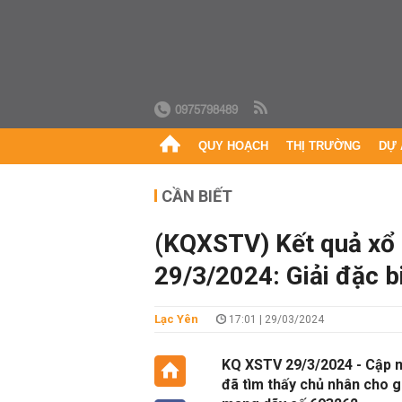
0975798489
QUY HOẠCH
THỊ TRƯỜNG
DỰ 
CẦN BIẾT
(KQXSTV) Kết quả xổ s
29/3/2024: Giải đặc 
Lạc Yên
17:01 | 29/03/2024
KQ XSTV 29/3/2024 - Cập nh
đã tìm thấy chủ nhân cho gi