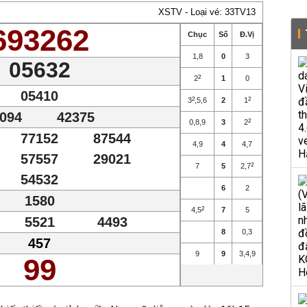
XSTV - Loại vé: 33TV13
693262
Chục
Số
Đ.Vị
1
,
8
0
3
05632
2
2
1
0
05410
3
2
,
5
,
6
2
1
2
094
42375
0
,
8
,
9
3
2
2
77152
87544
4
,
9
4
4
,
7
57557
29021
7
5
2
,
7
2
54532
6
2
1580
4
,
5
2
7
5
5521
4493
8
0
,
3
457
9
9
3
,
4
,
9
99