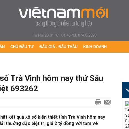
Hà Nội 26.91 °C
|
01:46PM, 07/08/2026
ÁN
CHỦ ĐẦU TƯ
ĐẤU GIÁ - ĐẤU THẦU
KINH DOANH
ố Trà Vinh hôm nay thứ Sáu
biệt 693262
ật kết quả xổ số kiến thiết tỉnh Trà Vinh hôm nay
ải thưởng đặc biệt trị giá 2 tỷ đồng với tấm vé