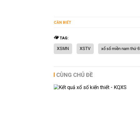
CẦN BIẾT
TAG:
XSMN
XSTV
xổ số miền nam thứ 6
CÙNG CHỦ ĐỀ