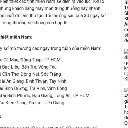
kiến thiết các tỉnh miền Nam sẽ diễn ra vào lúc 16h15
i những khách hàng may mắn trúng thưởng hãy nhanh
ần nhất để làm thủ tục đổi thưởng sau quá 30 ngày kể
 trúng thưởng sẽ không còn hợp lệ.
thiết miền Nam:
uay số mở thưởng các ngày trong tuần của miền Nam:
đài Cà Mau, Đồng Tháp, TP HCM.
 Bạc Liêu, Bến Tre, Vũng Tàu.
i Cần Thơ, Đồng Nai, Sóc Trăng.
ài An Giang, Bình Thuận, Tây Ninh.
ài Bình Dương, Trà Vinh, Vĩnh Long.
 đài Bình Phước, Hậu Giang, Long An, TP HCM.
ài Kiên Giang, Đà Lạt, Tiền Giang.
ố