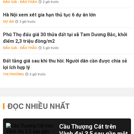
ĐẤU GIÁ - ĐẤU THẦU
2 giờ trước
Hà Nội xem xét gia hạn thủ tục 6 dự án lớn
DỰ ÁN
3 giờ trước
Phú Thọ đấu giá 30 thửa đất tại xã Tam Dương Bắc, khởi
điểm 2,3 triệu đồng/m2
ĐẤU GIÁ - ĐẤU THẦU
5 giờ trước
Đất tăng giá sau khi thu hồi: Người dân cần được chia sẻ
lợi ích hợp lý
THỊ TRƯỜNG
5 giờ trước
ĐỌC NHIỀU NHẤT
Cầu Thượng Cát trên
Vành đai 3,5 sau gần một