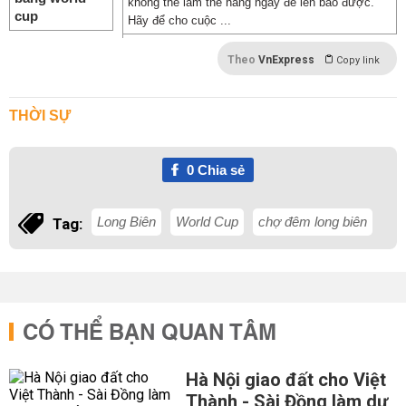
không thể làm thế hằng ngày để lên báo được.
Hãy để cho cuộc ...
Theo
VnExpress
Copy link
THỜI SỰ
0
Chia sẻ
Long Biên
World Cup
chợ đêm long biên
Tag:
CÓ THỂ BẠN QUAN TÂM
Hà Nội giao đất cho Việt
Thành - Sài Đồng làm dự