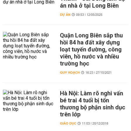
án nhà ở tại Long Biên
DỰ ÁN
09:53 | 12/05/2025
Quận Long Biên sắp thu
hồi 84 ha đất xây dựng
loạt tuyến đường, công
viên, hồ nước và nhiều
trường học
QUY HOẠCH
16:23 | 27/10/2021
Hà Nội: Làm rõ nghi vấn
bé trai 4 tuổi bị tổn
thương bộ phận sinh dục
trên lớp
GIÁO DỤC
11:03 | 20/12/2018