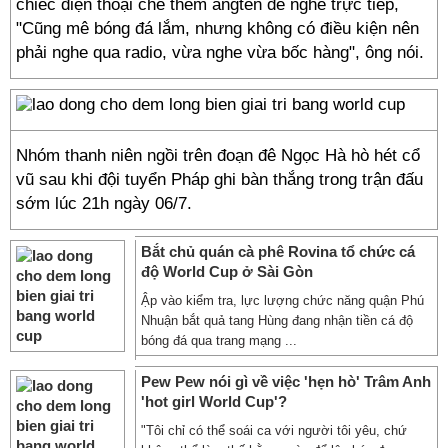
chiếc điện thoại chế thêm angten để nghe trực tiếp,
"Cũng mê bóng đá lắm, nhưng không có điều kiện nên
phải nghe qua radio, vừa nghe vừa bốc hàng", ông nói.
Nhóm thanh niên ngồi trên đoạn đê Ngọc Hà hò hét cổ
vũ sau khi đội tuyển Pháp ghi bàn thắng trong trận đấu
sớm lúc 21h ngày 06/7.
Bắt chủ quán cà phê Rovina tổ chức cá
độ World Cup ở Sài Gòn
Ập vào kiểm tra, lực lượng chức năng quận Phú
Nhuận bắt quả tang Hùng đang nhận tiền cá độ
bóng đá qua trang mạng ...
Pew Pew nói gì về việc 'hẹn hò' Trâm Anh
'hot girl World Cup'?
"Tôi chỉ có thể soái ca với người tôi yêu, chứ