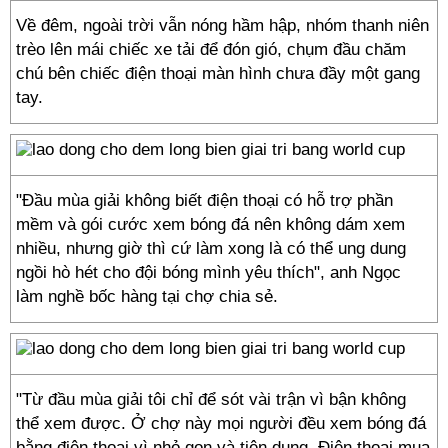
Về đêm, ngoài trời vẫn nóng hầm hập, nhóm thanh niên
trèo lên mái chiếc xe tải để đón gió, chụm đầu chăm
chú bên chiếc điện thoại màn hình chưa đầy một gang
tay.
"Đầu mùa giải không biết điện thoại có hỗ trợ phần
mềm và gói cước xem bóng đá nên không dám xem
nhiều, nhưng giờ thì cứ làm xong là có thể ung dung
ngồi hò hét cho đội bóng mình yêu thích", anh Ngọc
làm nghề bốc hàng tại chợ chia sẻ.
"Từ đầu mùa giải tôi chỉ để sót vài trận vì bận không
thể xem được. Ở chợ này mọi người đều xem bóng đá
bằng điện thoại vì nhỏ gọn và tiện dụng. Điện thoại mua