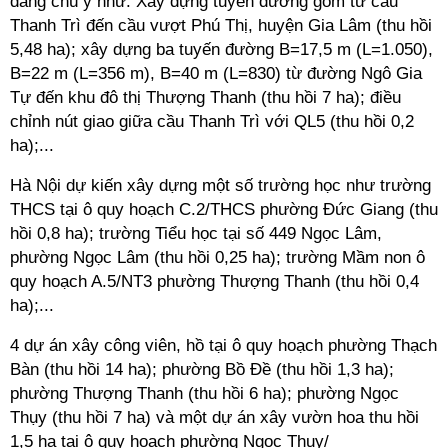
đáng chú ý như: Xây dựng tuyến đường gom từ cầu
Thanh Trì đến cầu vượt Phú Thị, huyện Gia Lâm (thu hồi
5,48 ha); xây dựng ba tuyến đường B=17,5 m (L=1.050),
B=22 m (L=356 m), B=40 m (L=830) từ đường Ngô Gia
Tự đến khu đô thị Thượng Thanh (thu hồi 7 ha); điều
chỉnh nút giao giữa cầu Thanh Trì với QL5 (thu hồi 0,2
ha);...
Hà Nội dự kiến xây dựng một số trường học như trường
THCS tại ô quy hoạch C.2/THCS phường Đức Giang (thu
hồi 0,8 ha); trường Tiểu học tại số 449 Ngọc Lâm,
phường Ngọc Lâm (thu hồi 0,25 ha); trường Mầm non ô
quy hoạch A.5/NT3 phường Thượng Thanh (thu hồi 0,4
ha);...
4 dự án xây công viên, hồ tại ô quy hoạch phường Thạch
Bàn (thu hồi 14 ha); phường Bồ Đề (thu hồi 1,3 ha);
phường Thượng Thanh (thu hồi 6 ha); phường Ngọc
Thụy (thu hồi 7 ha) và một dự án xây vườn hoa thu hồi
1,5 ha tại ô quy hoạch phường Ngọc Thụy/