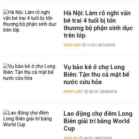
Hà Nội: Làm rõ nghi vấn
bé trai 4 tuổi bị tổn
thương bộ phận sinh dục
trên lớp
GIÁO DỤC
11:03 | 20/12/2018
Vụ bảo kê ở chợ Long
Biên: Tận thu cả mặt bể
nước cứu hỏa
PHÁP LUẬT
00:19 | 26/09/2018
Lao động chợ đêm Long
Biên giải trí bằng World
Cup
THỜI SỰ
08:35 | 08/07/2018