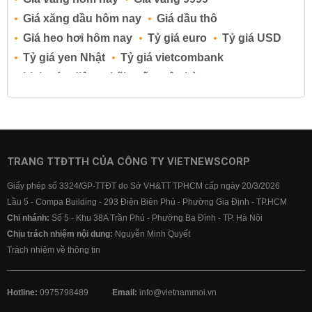
Giá xăng dầu hôm nay
Giá dầu thô
Giá heo hơi hôm nay
Tỷ giá euro
Tỷ giá USD
Tỷ giá yen Nhật
Tỷ giá vietcombank
Lịch cúp điện
Lãi suất ngân hàng
Lãi suất tiết kiệm
Lãi suất tiền gửi
Lãi suất ngân hàng Agribank
Lãi suất ngân hàng Sacombank
Lãi suất ngân hàng BIDV
TRANG TTĐTTH CỦA CÔNG TY VIETNEWSCORP
Lãi suất ngân hàng Vietinbank
Giấy phép số 3324/GP-TTĐT do Sở VH&TT TPHCM cấp ngày 20/3/2026
Lãi suất ngân hàng Vietcombank
Lầu 5 - Compa Building - 293 Điện Biên Phủ - Phường Gia Định - TP.HCM
Chi nhánh:
Số 5 - Khu 38A Trần Phú - Phường Ba Đình - TP. Hà Nội
Chịu trách nhiệm nội dung:
Nguyễn Minh Quyết
Trách nhiệm về thông tin
Hotline:
0975798489
Email:
info@vietnammoi.vn