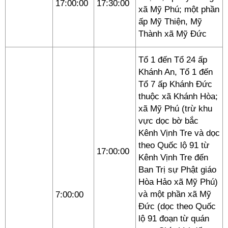
17:00:00
17:30:00
xã Mỹ Phú; một phần
ấp Mỹ Thiện, Mỹ
Thành xã Mỹ Đức
Tổ 1 đến Tổ 24 ấp
Khánh An, Tổ 1 đến
Tổ 7 ấp Khánh Đức
thuộc xã Khánh Hòa;
xã Mỹ Phú (trừ khu
vực dọc bờ bắc
Kênh Vịnh Tre và dọc
theo Quốc lộ 91 từ
17:00:00
Kênh Vịnh Tre đến
Ban Trị sự Phật giáo
Hòa Hảo xã Mỹ Phú)
và một phần xã Mỹ
7:00:00
Đức (dọc theo Quốc
lộ 91 đoạn từ quán