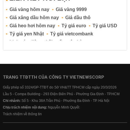
Giá vàng hôm nay
Giá vàng 9999
Giá xăng dầu hôm nay
Giá dầu thô
Giá heo hơi hôm nay
Tỷ giá euro
Tỷ giá USD
Tỷ giá yen Nhật
Tỷ giá vietcombank
Lịch cúp điện
Lãi suất ngân hàng
Lãi suất tiết kiệm
Lãi suất tiền gửi
Lãi suất ngân hàng Agribank
Lãi suất ngân hàng Sacombank
Lãi suất ngân hàng BIDV
TRANG TTĐTTH CỦA CÔNG TY VIETNEWSCORP
Lãi suất ngân hàng Vietinbank
Giấy phép số 3324/GP-TTĐT do Sở VH&TT TPHCM cấp ngày 20/3/2026
Lãi suất ngân hàng Vietcombank
Lầu 5 - Compa Building - 293 Điện Biên Phủ - Phường Gia Định - TP.HCM
Chi nhánh:
Số 5 - Khu 38A Trần Phú - Phường Ba Đình - TP. Hà Nội
Chịu trách nhiệm nội dung:
Nguyễn Minh Quyết
Trách nhiệm về thông tin