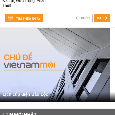
TRƯỚC
SAU
TÌM THEO NGÀY
Lịch cúp điện Bảo Lộc
TIN MỚI NHẤT