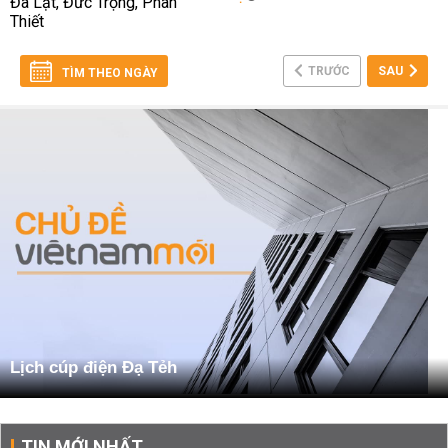
TRƯỚC
SAU
TÌM THEO NGÀY
Lịch cúp điện Đạ Tẻh
TIN MỚI NHẤT