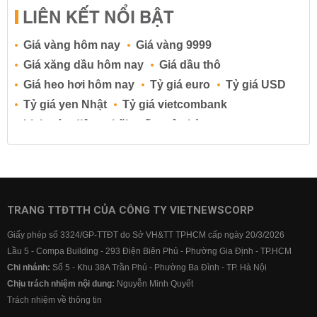
LIÊN KẾT NỔI BẬT
Giá vàng hôm nay
Giá vàng 9999
Giá xăng dầu hôm nay
Giá dầu thô
Giá heo hơi hôm nay
Tỷ giá euro
Tỷ giá USD
Tỷ giá yen Nhật
Tỷ giá vietcombank
Lịch cúp điện
Lãi suất ngân hàng
Lãi suất tiết kiệm
Lãi suất tiền gửi
Lãi suất ngân hàng Agribank
Lãi suất ngân hàng Sacombank
Lãi suất ngân hàng BIDV
TRANG TTĐTTH CỦA CÔNG TY VIETNEWSCORP
Lãi suất ngân hàng Vietinbank
Giấy phép số 3324/GP-TTĐT do Sở VH&TT TPHCM cấp ngày 20/3/2026
Lãi suất ngân hàng Vietcombank
Lầu 5 - Compa Building - 293 Điện Biên Phủ - Phường Gia Định - TP.HCM
Chi nhánh:
Số 5 - Khu 38A Trần Phú - Phường Ba Đình - TP. Hà Nội
Chịu trách nhiệm nội dung:
Nguyễn Minh Quyết
Trách nhiệm về thông tin