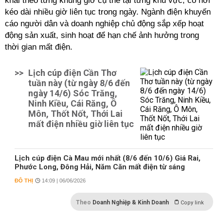
khai theo từng khung giờ cụ thể tại từng khu vực, có nơi
kéo dài nhiều giờ liên tục trong ngày. Ngành điện khuyến
cáo người dân và doanh nghiệp chủ động sắp xếp hoạt
động sản xuất, sinh hoạt để hạn chế ảnh hưởng trong
thời gian mất điện.
>>
Lịch cúp điện Cần Thơ
tuần này (từ ngày 8/6 đến
ngày 14/6) Sóc Trăng,
Ninh Kiều, Cái Răng, Ô
Môn, Thốt Nốt, Thới Lai
mất điện nhiều giờ liên tục
Lịch cúp điện Cà Mau mới nhất (8/6 đến 10/6) Giá Rai,
Phước Long, Đông Hải, Năm Căn mất điện từ sáng
ĐÔ THỊ
14:09 | 06/06/2026
Theo
Doanh Nghiệp & Kinh Doanh
Copy link